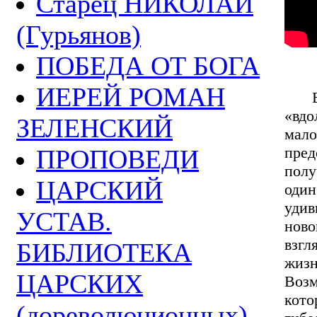
Старец НИКОЛАЙ
(Гурьянов)
ПОБЕДА ОТ БОГА
ИЕРЕЙ РОМАН
Био
«вдо
ЗЕЛЕНСКИЙ
мал
пред
ПРОПОВЕДИ
полу
ЦАРСКИЙ
оди
уди
УСТАВ.
ново
взгл
БИБЛИОТЕКА
жиз
ЦАРСКИХ
Возм
кото
(дореволюционных)