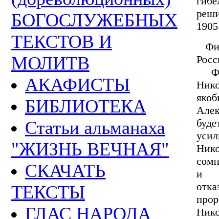
гибе
реши
БОГОСЛУЖЕБНЫХ
1905
ТЕКСТОВ И
Филь
МОЛИТВ
Росс
Фил
АКАФИСТЫ
Ник
якоб
БИБЛИОТЕКА
Алек
буде
Статьи альманаха
уси
"ЖИЗНЬ ВЕЧНАЯ"
Ник
сомн
СКАЧАТЬ
и Р
отк
ТЕКСТЫ
прор
ГЛАС НАРОДА
Нико