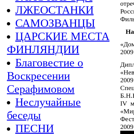
отре
ЛЖЕОСТАНКИ
Рос
Филь
САМОЗВАНЦЫ
На
ЦАРСКИЕ МЕСТА
«Дом
ФИНЛЯНДИИ
200
Благовестие о
Дипл
«Нев
Воскресении
200
Серафимовом
Спе
Б.Н.
Неслучайные
IV м
«Мир
беседы
Фест
ПЕСНИ
2009