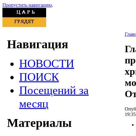
Пропустить навигацию
.
Глав
Навигация
Гл
пр
НОВОСТИ
хр
ПОИСК
мо
Посещений за
От
месяц
Опубл
19:35
Материалы