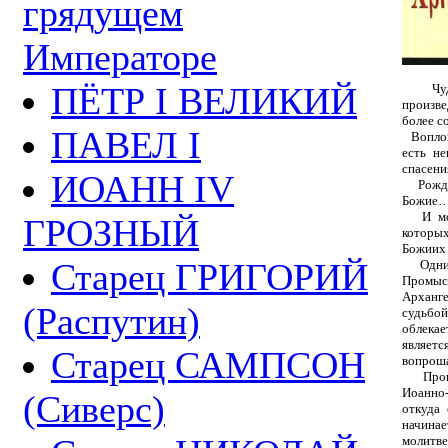
грядущем
Императоре
ПЁТР I ВЕЛИКИЙ
Чудесн
произве
более с
ПАВЕЛ I
Воплоще
есть н
спасен
ИОАНН IV
Рожден
Божие
И моли
ГРОЗНЫЙ
которы
Божиих
Старец ГРИГОРИЙ
Одним 
Промыс
Арханге
(Распутин)
судьбой
облека
являет
Старец САМПСОН
вопрош
Прошед
Иоанно-
(Сиверс)
откуда
начина
молит