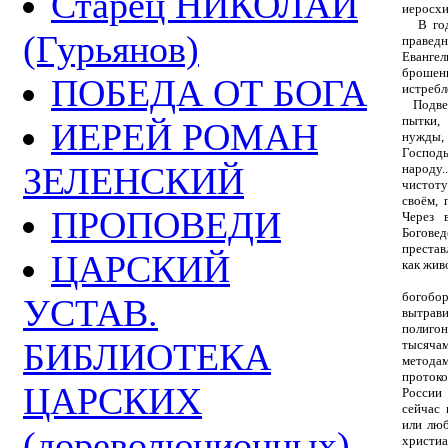
Старец НИКОЛАЙ
иеросхи
В годи
(Гурьянов)
правед
Евангел
броше
ПОБЕДА ОТ БОГА
истребл
Подверг
пытки, 
ИЕРЕЙ РОМАН
нужды, 
Господ
ЗЕЛЕНСКИЙ
народу.
чистот
своём, 
ПРОПОВЕДИ
Через 
Боговед
престав
ЦАРСКИЙ
как жив
У ант
богобо
УСТАВ.
вытрави
полиго
БИБЛИОТЕКА
тысяча
методам
проток
ЦАРСКИХ
России
сейчас 
или люб
(дореволюционных)
христи