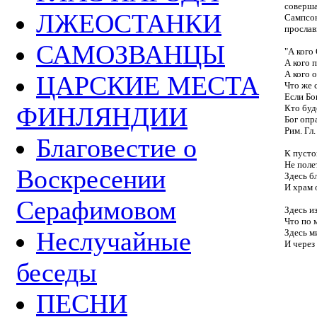
соверш
ЛЖЕОСТАНКИ
Сампсон
прослав
САМОЗВАНЦЫ
"А кого
А кого п
А кого 
ЦАРСКИЕ МЕСТА
Что же 
Если Бог
ФИНЛЯНДИИ
Кто буд
Бог опр
Рим. Гл.
Благовестие о
К пусто
Не полет
Воскресении
Здесь б
И храм 
Серафимовом
Здесь и
Что по 
Неслучайные
Здесь м
И через
беседы
ПЕСНИ