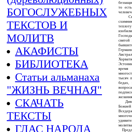
беззащи
то есть
БОГОСЛУЖЕБНЫХ
человеч
Светон
ТЕКСТОВ И
схимни
теплоту
изобил
МОЛИТВ
Господ
святой
бывшего
АКАФИСТЫ
Герман
Австрал
Хорват
БИБЛИОТЕКА
Эстонии
время
Статьи альманаха
многост
тысяч 
бедах,
"ЖИЗНЬ ВЕЧНАЯ"
вопроса
подписи
желания
СКАЧАТЬ
Дивный
Божией
Вседе
ТЕКСТЫ
многоч
удивит
ГЛАС НАРОДА
молитва
Предла