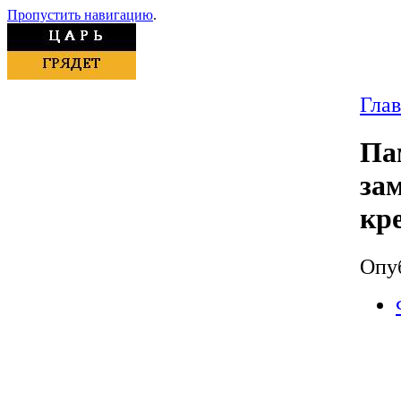
Пропустить навигацию
.
Гла
Па
за
кр
Опуб