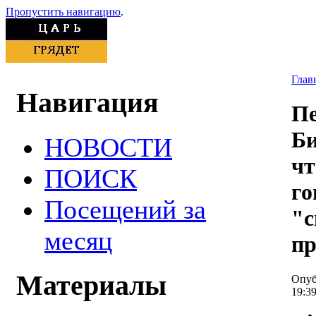
Пропустить навигацию
.
Глав
Навигация
П
Би
НОВОСТИ
чт
ПОИСК
го
Посещений за
"с
месяц
пр
Материалы
Опуб
19:39