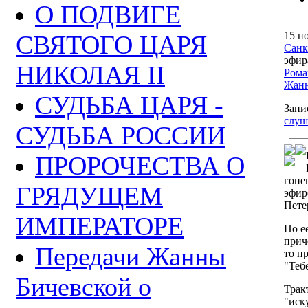
О ПОДВИГЕ
15 н
СВЯТОГО ЦАРЯ
Санк
эфи
НИКОЛАЯ II
Рома
Жанн
СУДЬБА ЦАРЯ -
Запи
слуш
СУДЬБА РОССИИ
ПРОРОЧЕСТВА О
гоне
ГРЯДУЩЕМ
эфир
Пете
ИМПЕРАТОРЕ
По е
прич
Передачи Жанны
то п
"Тебе
Бичевской о
Трак
"иск