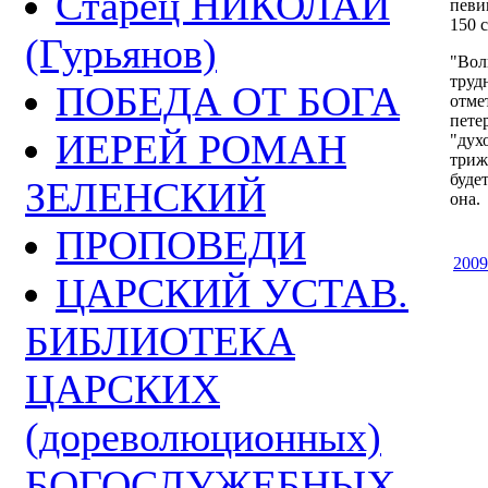
Старец НИКОЛАЙ
певи
150 
(Гурьянов)
"Вол
трудн
ПОБЕДА ОТ БОГА
отме
пете
ИЕРЕЙ РОМАН
"дух
триж
будет
ЗЕЛЕНСКИЙ
она.
ПРОПОВЕДИ
2009
ЦАРСКИЙ УСТАВ.
БИБЛИОТЕКА
ЦАРСКИХ
(дореволюционных)
БОГОСЛУЖЕБНЫХ