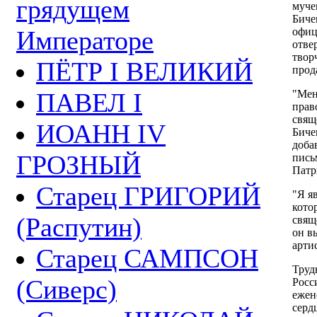
грядущем
муче
Биче
Императоре
офиц
отве
твор
ПЁТР I ВЕЛИКИЙ
прод
ПАВЕЛ I
"Мен
прав
свящ
ИОАНН IV
Биче
доба
ГРОЗНЫЙ
пись
Патр
Старец ГРИГОРИЙ
"Я я
кото
(Распутин)
свящ
он в
арти
Старец САМПСОН
Труд
(Сиверс)
Росс
ежен
серд