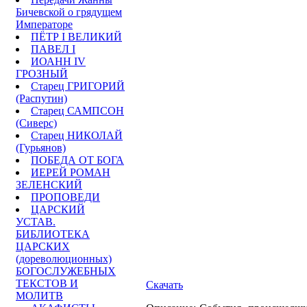
Бичевской о грядущем
Императоре
ПЁТР I ВЕЛИКИЙ
ПАВЕЛ I
ИОАНН IV
ГРОЗНЫЙ
Старец ГРИГОРИЙ
(Распутин)
Старец САМПСОН
(Сиверс)
Старец НИКОЛАЙ
(Гурьянов)
ПОБЕДА ОТ БОГА
ИЕРЕЙ РОМАН
ЗЕЛЕНСКИЙ
ПРОПОВЕДИ
ЦАРСКИЙ
УСТАВ.
БИБЛИОТЕКА
ЦАРСКИХ
(дореволюционных)
БОГОСЛУЖЕБНЫХ
ТЕКСТОВ И
Скачать
МОЛИТВ