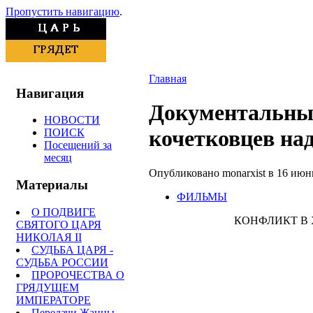
Пропустить навигацию
.
Главная
Навигация
Документальный
НОВОСТИ
кочетковцев на
ПОИСК
Посещений за
месяц
Опубликовано monarxist в 16 июнь,
Материалы
ФИЛЬМЫ
О ПОДВИГЕ
КОНФЛИКТ В 
СВЯТОГО ЦАРЯ
НИКОЛАЯ II
СУДЬБА ЦАРЯ -
СУДЬБА РОССИИ
ПРОРОЧЕСТВА О
ГРЯДУЩЕМ
ИМПЕРАТОРЕ
Передачи Жанны