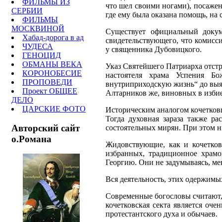
ФИЛЬМЫ ИЗ
что шел своими ногами), посаже
СЕРБИИ
где ему была оказана помощь, на
ФИЛЬМЫ
МОСКВИНОЙ
Существует официальный докум
Хабад-дорога в ад
свидетельствующего, что комисс
ЧУДЕСА
у священника Дубовицкого.
ГЕНОЦИД
ОБМАНЫ ВЕКА
Указ Святейшего Патриарха отстр
КОРОНОБЕСИЕ
настоятеля храма Успения Бо
ПРОПОВЕДИ
внутриприходскую жизнь“ до выя
Проект ОБЩЕЕ
Алтарников же, виновных в избие
ДЕЛО
ЦАРСКИЕ ФОТО
Историческим аналогом кочетков
Тогда духовная зараза также ра
Авторский сайт
состоятельных мирян. При этом ни
о.Романа
Жидовствующие, как и кочетко
избранных, традиционное храмо
Георгию. Они не задумываясь, ме
Вся деятельность, этих одержимы
Современные богословы считают, 
кочетковская секта является оч
протестантского духа и обычаев.