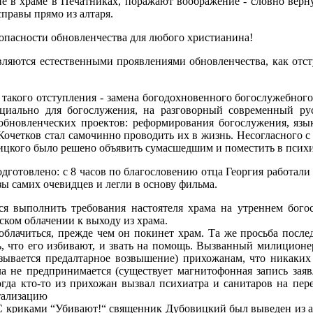
 в храме в Печатниках, поражают воображение - словно верну
правы прямо из алтаря.
опасности обновленчества для любого христианина!
являются естественными проявлениями обновленчества, как отс
такого отступления - замена богодохновенного богослужебного
циально для богослужения, на разговорный современный рус
обновленческих проектов: реформирования богослужения, язы
Кочетков стал самочинно проводить их в жизнь. Несогласного с
цкого было решено объявить сумасшедшим и поместить в псих
подготовлено: с 8 часов по благословению отца Георгия работал
зы самих очевидцев и легли в основу фильма.
я выполнить требования настоятеля храма на утреннем богос
ком облачении к выходу из храма.
блачиться, прежде чем он покинет храм. Та же просьба послед
ь, что его избивают, и звать на помощь. Вызванный милицио
называется предалтарное возвышение) прихожанам, что никаки
а не предпринимается (существует магнитофонная запись зая
огда кто-то из прихожан вызвал психиатра и санитаров на пер
тализацию
С криками “Убивают!“ священник Дубовицкий был выведен из а