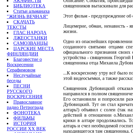
АКАФИСТЫ
Описание: События, происшедшие
БИБЛИОТЕКА
священников вытаскивали для рас
Статьи альманаха
Этот фильм - предупреждение об 
"ЖИЗНЬ ВЕЧНАЯ"
СКАЧАТЬ
Лицемерие, обман, ненависть - 
ТЕКСТЫ
жизни.
ГЛАС НАРОДА
ЛЖЕОСТАНКИ
Одно из опаснейших проявлении 
САМОЗВАНЦЫ
созданного святыми отцами спе
ЦАРСКИЕ МЕСТА
официального признания своих 
ФИНЛЯНДИИ
устройства - священник Георгий 
Благовестие о
священника отца Михаила Дубови
Воскресении
Серафимовом
...К воскресному утру всё было 
Неслучайные
этой видеосъемки, а также расска
беседы
ПЕСНИ
Священник Дубовицкий отказалс
РУССКОГО
направился в полном священничес
ВОСКРЕСЕНИЯ
Его остановили и попросили разо
Православное
Дубовицкий. Тут он стал кричат
радио Петрограда
алтарь!) объявил с солеи (так 
ФОНОТЕКА
действий в отношении о.Михаил
ФИЛЬМЫ
крики в алтаре продолжались. Т
ИСТОРИЯ
алтарь и счел необходимой госпи
РОССИИ ХХ ВЕК
находившегося там священника. 