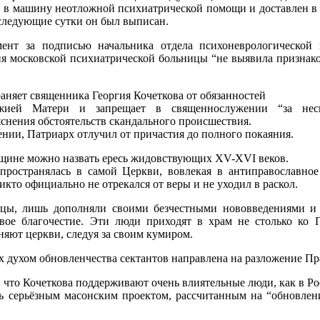
н в машину неотложной психиатрической помощи и доставлен в
 следующие сутки он был выписан.
ент за подписью начальника отдела психоневрологической 
ия московской психиатрической больницы “не выявила признако
аняет священника Георгия Кочеткова от обязанностей
жией Матери и запрещает в священнослужении “за неспо
снения обстоятельств скандального происшествия.
нии, Патриарх отлучил от причастия до полного покаяния.
щине можно назвать ересь жидовствующих ХV-ХVI веков.
спространялась в самой Церкви, вовлекая в антиправославно
кто официально не отрекался от веры и не уходил в раскол.
вцы, лишь дополняли своими безчестными нововведениями и
вое благочестие. Эти люди приходят в храм не столько ко Г
няют церкви, следуя за своим кумиром.
х духом обновленчества сектантов направлена на разложение П
что Кочеткова поддерживают очень влиятельные люди, как в Росс
ень серьёзным масонским проектом, рассчитанным на “обновлен