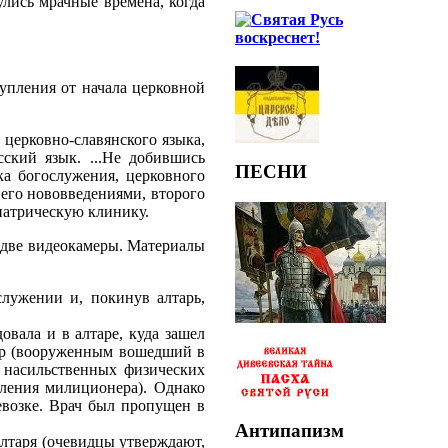
лись мрачные времена, когда
тупления от начала церковной
 церковно-славянского языка,
ский язык. ...Не добившись
ПЕСНИ
ка богослужения, церковного
 его нововведениями, второго
иатрическую клинику.
и две видеокамеры. Материалы
лужении и, покинув алтарь,
овала и в алтаре, куда зашел
нер (вооруженным вошедший в
х насильственных физических
вления милиционера). Однако
евозке. Врач был пропущен в
Антипапизм
лтаря (очевидцы утверждают,