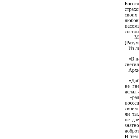
Богос
страх
своих
любо
пасом
состои
Митр
(Разум
Из лич
«В на
свети
Архим
«Добро
не гн
делал 
- «ра
посееш
своим
ли ты
не да
знатно
добро
И тем 