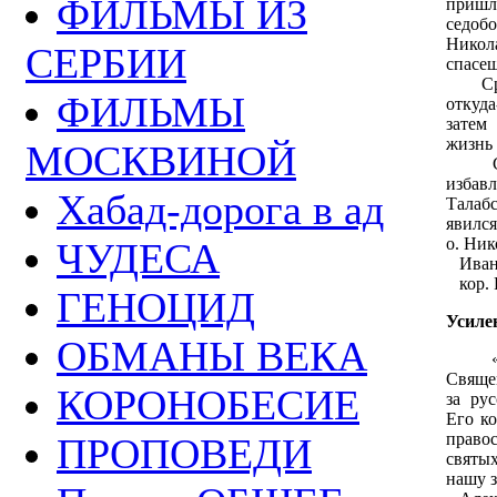
ФИЛЬМЫ ИЗ
пришл
седоб
Нико
СЕРБИИ
спасеш
Сразу
ФИЛЬМЫ
откуд
затем
жизнь 
МОСКВИНОЙ
Спус
избав
Хабад-дорога в ад
Талаб
явился
о. Ник
ЧУДЕСА
Иван 
кор. 
ГЕНОЦИД
Усиле
ОБМАНЫ ВЕКА
«На 
Свяще
КОРОНОБЕСИЕ
за ру
Его к
право
ПРОПОВЕДИ
святы
нашу з