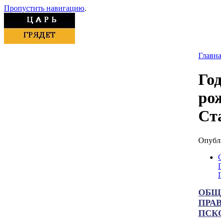
Пропустить навигацию
.
Главн
Го
ро
Ст
Опубли
ОБЩ
ПРА
ПСК