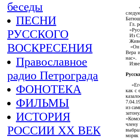
беседы
«Сам
следу
ПЕСНИ
Батюшк
Гл. р
«Русс
РУССКОГО
Из Сл
Живой
ВОСКРЕСЕНИЯ
«Он ж
Вера и
Православное
нас».
Извес
радио Петрограда
Русск
«Его 
ФОНОТЕКА
как с 
казал
ФИЛЬМЫ
7.04.
из сам
ИСТОРИЯ
затон
«Комс
члену
РОССИИ ХХ ВЕК
выбра
моряк 