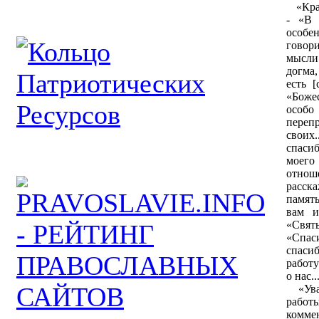
«Крас
- «В 
особе
говори
мысли 
догма
есть [
«Божес
особо
переп
своих
спаси
моего
отнош
расска
памят
вам и
«Свя
«Спас
спаси
работу
о нас.
«Уваж
рабо
комм