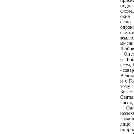
присно
подпе
слезы.
окна 
свою
опроки
свето
землю,
мыслию
Любовь
Он люб
и Люб
всем, 
«сове
Велико
и с Г
тому,
Божес
Святым
Господ
Однаж
иссых
Помол
лицо 
попро