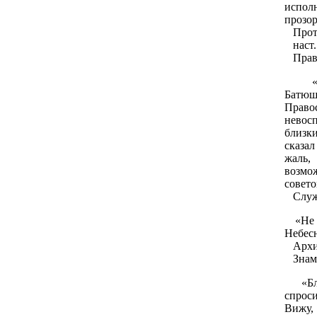
испол
прозор
Прот.
наст. 
Правос
«Свя
Батю
Право
невос
близк
сказа
жаль,
возмо
совето
Служ
«Не п
Небесн
Архим
Знаме
«Блаж
спроси
Вижу, 