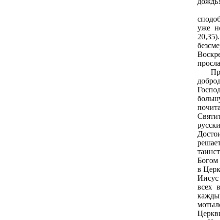
дождь!
Прав
сподоб
уже н
20,35
безсм
Воск
просл
Просл
доброд
Господ
больш
почит
Святи
русск
Досто
решае
таинст
Богом 
в Церк
Иисус
всех 
кажды
мотыл
Церкв