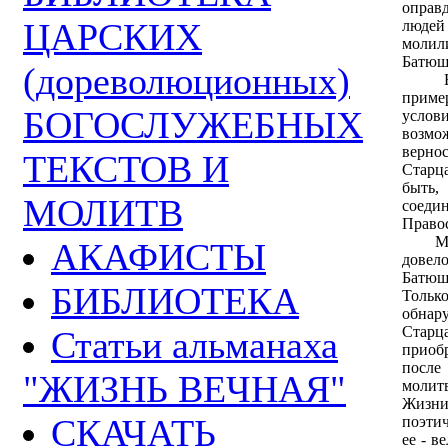
оправ
ЦАРСКИХ
людей
молил
Батюшк
(дореволюционных)
Его 
приме
БОГОСЛУЖЕБНЫХ
услови
возмо
вернос
ТЕКСТОВ И
Старца
быть
МОЛИТВ
соеди
Право
Мило
АКАФИСТЫ
довело
Батюш
БИБЛИОТЕКА
Тольк
обнар
Стар
Статьи альманаха
приобр
посл
"ЖИЗНЬ ВЕЧНАЯ"
моли
Жизни
СКАЧАТЬ
поэтич
ее - в