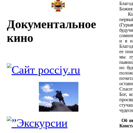
Благод
Божия 
Когда
первый
Документальное
(Гурь
буду
кино
сомнев
и в н
Благод
ее по
мы пу
пьяниц
но бу
полож
почита
остави
Спаси
Бог, к
прося
стуч
чудесн
Об ик
Конст