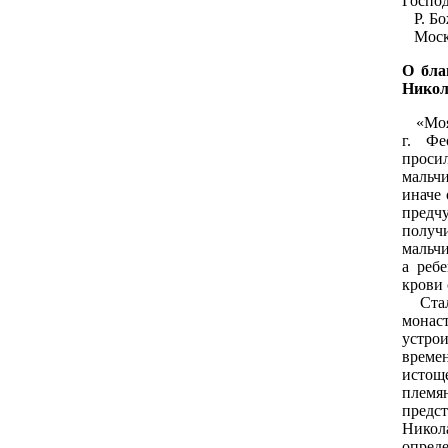
Господ
Р. Бо
Москв
О бла
Никол
«Моя 
г. Фе
прос
мальчи
иначе 
предч
получ
мальчи
а реб
крови 
Стала
монас
устро
врем
истощ
племя
предс
Никол
опреде