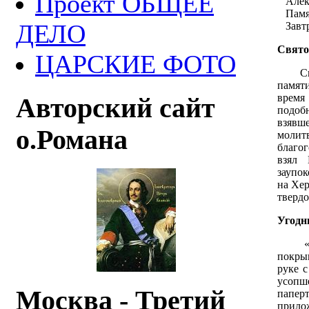
Проект ОБЩЕЕ
Алекс
Памят
ДЕЛО
Завтра
Свято
ЦАРСКИЕ ФОТО
Свят
памят
время
Авторский сайт
подоб
взявш
о.Романа
моли
благо
взял 
заупо
на Хе
твердо
Угодн
«Лиц
покры
руке 
усопш
Москва - Третий
папер
прило