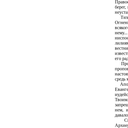
Право
берег,
неуста
Тихо 
Огненн
всяко
нему
ниспос
лилия
вестн
извест
его ра
Проро
пропо
насто
средь 
Апост
Еванг
иудейс
Твоим
запре
нем, 
давало
Свят
Архие