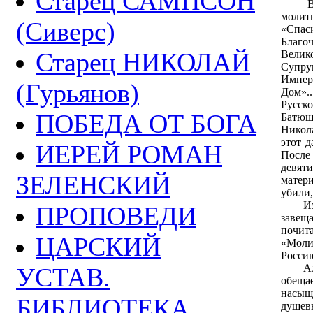
Старец САМПСОН
В пр
молитв
(Сиверс)
«Сп
Благ
Старец НИКОЛАЙ
Вели
Супру
Импер
(Гурьянов)
Дом».
Русск
ПОБЕДА ОТ БОГА
Батюш
Никол
этот д
ИЕРЕЙ РОМАН
Посл
девят
ЗЕЛЕНСКИЙ
матер
убили,
Изве
ПРОПОВЕДИ
завещ
почит
ЦАРСКИЙ
«Моли
Россию
Алчу
УСТАВ.
обещае
насыщ
БИБЛИОТЕКА
душев