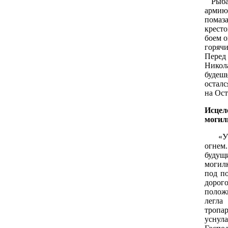
Рыбак
армию
помаз
крест
боем о
горячи
Пере
Никол
будеш
остал
на Ост
Исцел
могил
«У ме
огнем
будущ
могил
под п
дорог
положи
легла
тропа
уснул