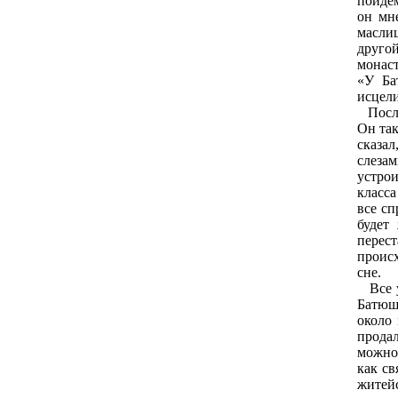
пойдем
он мн
маслиц
друго
монаст
«У Ба
исцели
После 
Он та
сказал
слезам
устрои
класса
все сп
будет
пере
происх
сне.
Все у
Батюш
около 
прода
можно
как св
житей