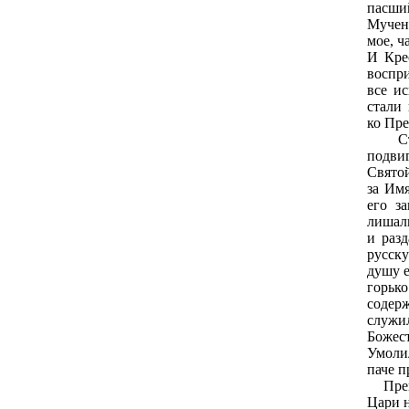
пасши
Мучен
мое, ч
И Кре
воспр
все и
стали
ко Пре
Стан
подви
Свято
за Имя
его з
лишал
и раз
русск
душу е
горь
содер
служ
Божес
Умоли
паче п
Прекл
Цари н