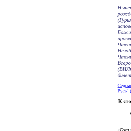
Ныне
рожд
(Гур
испов
Божи
пров
Чте
Неза
Чтени
Всеро
(ВИЛ
билет
Седьм
Русь" 
К ст
«Бога