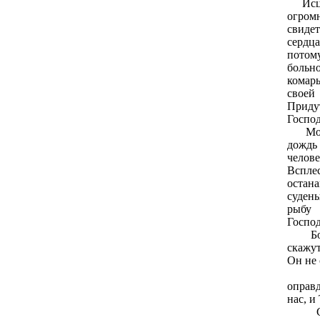
Исцел
огром
свидет
сердца
пото
больно
комар
своей
Приду
Господ
Молви
дождь
челов
Вспле
остан
суден
рыбу 
Господ
Божи
скажу
Он не 
Пред
оправ
нас, и
Стан