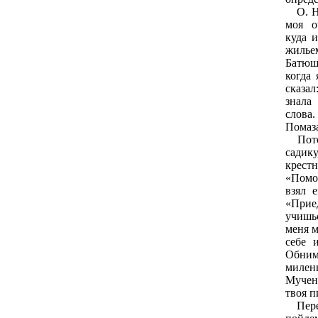
О. Ни
моя о
куда и
жилье
Батюшк
когда 
сказал
знала
слова.
Помаза
Потом
садику
крес
«Помол
взял 
«Прие
учишьс
меня м
себе 
Обним
милен
Мучен
твоя п
Перед