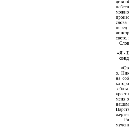
дивно
небес
можно
произ
слова
перед
лицез
свете,
Слово
«Я - Ц
свиде
«Стол
о. Ни
на соб
котор
забота
крест
меня о
наше
Царст
жертве
Ритуа
муче