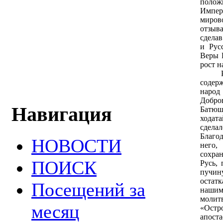
полож
Импер
миро
отзыв
сдела
и Рус
Веры 
рост н
Русс
содер
наро
Добр
Навигация
Батю
ходата
сдела
Благод
НОВОСТИ
него,
сохра
ПОИСК
Русь,
пучин
остат
Посещений за
нашим
моли
месяц
«Остр
апост