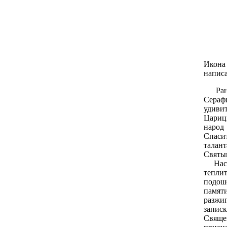
Икона
напис
Ра
Сераф
удиви
Цариц
народ
Спаси
тала
Святым
Насту
теплит
подош
памят
разжи
запис
Свяще