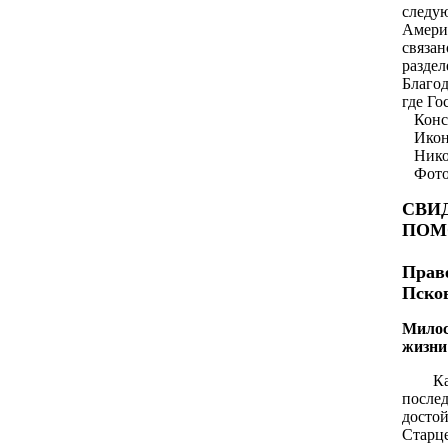
следу
Амери
связа
раздел
Благод
где Го
Конст
Икона
Никол
Фото.с
СВИ
ПОМ
в О
Пра
Псков
Милос
жизни
Как 
после
досто
Старц