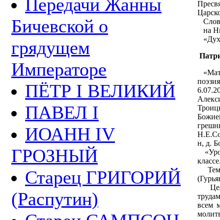
Передачи Жанны
Пресв
Царско
Бичевской о
Слово
на Ни
«Дух 
грядущем
Патри
Императоре
«Мату
поэзия
ПЁТР I ВЕЛИКИЙ
6.07.
Алекси
ПАВЕЛ I
Троицк
Божие
греш
ИОАНН IV
Н.Е.Со
н, д. 
ГРОЗНЫЙ
«Урок
классе
Тема:
Старец ГРИГОРИЙ
(Гурья
Цель:
(Распутин)
трудам
всем 
молит