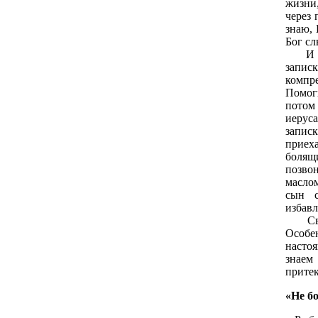
жизни,
через 
знаю, 
Бог с
И он 
запис
компр
Помог
потом
иеруса
запис
прие
боля
позво
масло
сын с
избавл
Свято
Особ
насто
знаем
прите
«Не б