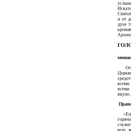
услы
Иску
Святой
и от д
духе 
кровав
Архие
ГОЛ
Сви
мона
Отцы 
Церкв
средо
всеми
всеми 
вкупе,
Право
«Еще 
горя
служит
всю ж