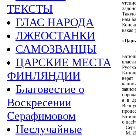
чтени
ТЕКСТЫ
Задон
Такую
ГЛАС НАРОДА
нам Ба
Конеч
какая 
ЛЖЕОСТАНКИ
«Царь
САМОЗВАНЦЫ
«Пом
Батюшк
ЦАРСКИЕ МЕСТА
власти
Русск
ФИНЛЯНДИИ
Батюш
верят
канон
Благовестие о
завис
народ
Воскресении
а в д
Вечн
проце
Серафимовом
Батюш
о нас!
Неслучайные
Серге
М. 20