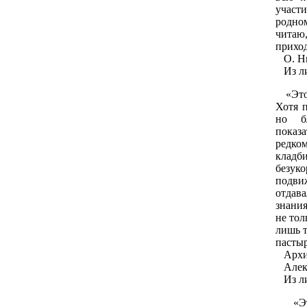
участ
родно
читаю
прихо
О. Ни
Из лич
«Это,
Хотя п
но б
показ
редко
клад
безук
подви
отдав
знания
не тол
лишь т
пасты
Архие
Алекси
Из лич
«Это 