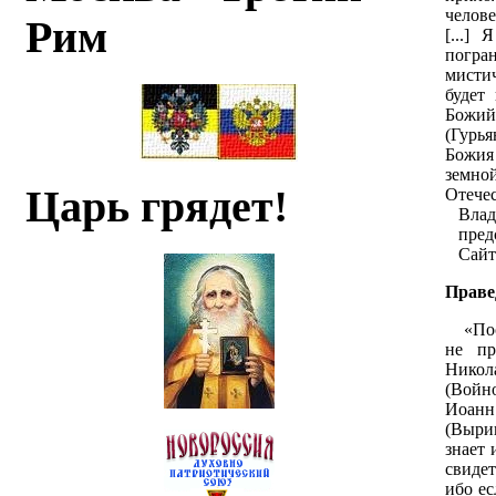
челов
Рим
[...]
погра
мистич
будет
Божи
(Гурь
Божия 
земно
Царь грядет!
Отечес
Влади
предс
Сайт П
Праве
«Посм
не пр
Никола
(Войн
Иоан
(Выри
знает 
свиде
ибо ес