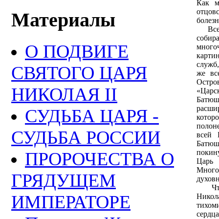
Как м
отцов
Материалы
болезн
Все и
соби
О ПОДВИГЕ
много
карти
служб
СВЯТОГО ЦАРЯ
же вс
Остро
НИКОЛАЯ II
«Царс
Батюш
расши
СУДЬБА ЦАРЯ -
которо
полон
СУДЬБА РОССИИ
всей 
Батюш
покин
ПРОРОЧЕСТВА О
Цар
Много
ГРЯДУЩЕМ
духовн
Что 
ИМПЕРАТОРЕ
Никол
тихом
серд