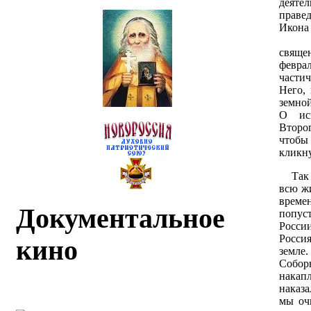
деятел
праве
Икона
Царь
священ
феврал
части
Него,
земно
О ис
Второг
чтобы
кликн
Так и
всю жи
време
Документальное
попус
Росси
Росси
кино
земле
Собо
накап
наказ
мы оч