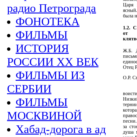
радио Петрограда
Царя 
ясный
была н
ФОНОТЕКА
1.2. 
ФИЛЬМЫ
от 
клятв
ИСТОРИЯ
Ж.Б. 
письм
РОССИИ ХХ ВЕК
едино
Отец 
ФИЛЬМЫ ИЗ
О.Р. С
СЕРБИИ
Ж.Б. 
воист
ФИЛЬМЫ
Низки
терни
котор
МОСКВИНОЙ
право
песни.
Хабад-дорога в ад
за ст
душа 