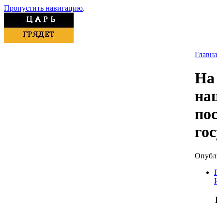
Пропустить навигацию
.
Главн
На
на
по
го
Опубли