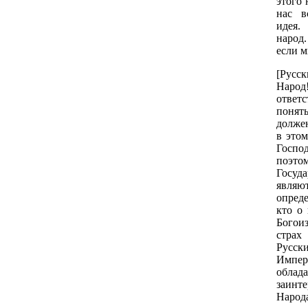
этого 
нас в
идея.
народ
если м
[Русс
Народ!
ответ
понят
должен
в этом
Госпо
поэто
Госуд
являю
опреде
кто о
Богои
страх
Русски
Импер
облада
заинт
Народ