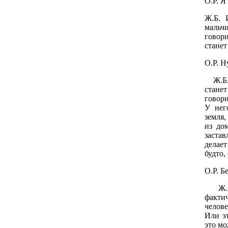
О.Р. Я
Ж.Б. 
мальч
говор
станет
О.Р. Н
Ж.Б. 
стане
говори
У нег
земля,
из дом
застав
делает
будто,
О.Р. Б
Ж.Б. 
факти
челове
Или эт
это мо