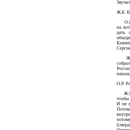
Звучит
Ж.Б. К
О.Р. 
на ко
дать 
объед
Княз
Серги
Ж.Б. 
собра
России
наказа
О.Р. Р
Ж.Б. Д
чтобы 
И не 
Потом
внутр
пото
[смер
Оптин