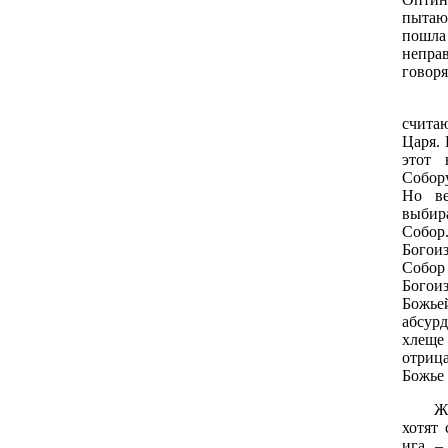
пытаю
пошл
непра
говоря
О.Р.
счита
Царя. 
этот 
Собор
Но ве
выбир
Собор
Богоиз
Собо
Богои
Божье
абсур
хлеще
отриц
Божье 
Ж.Б. 
хотят 
ига –