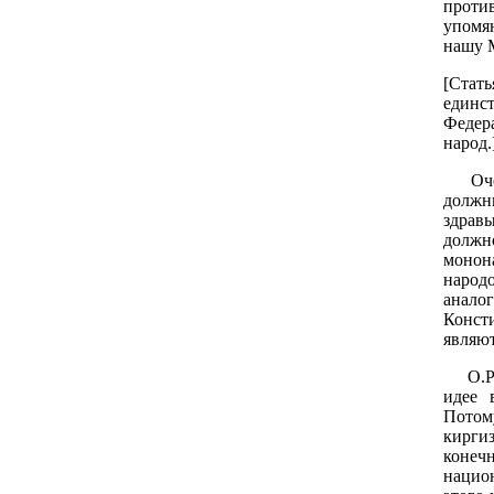
проти
упомя
нашу
[Стат
единс
Федер
народ.
Очеви
должн
здрав
должн
монон
народ
анал
Конст
являю
О.Р. 
идее 
Потому
кирги
конеч
нацио