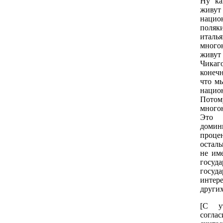
Ну ка
жив
нацио
поляк
италь
много
живут
Чикаг
конечн
что мы
нацио
Потому
многон
Это 
домин
проце
остал
не име
госу
госуд
интер
других
[С у
согла