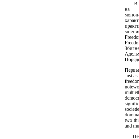
В резу
на с
монон
харак
практ
мнени
Freedo
Freedo
Збигн
Адель
Поряд
Первы
Just as
freedo
notewo
multie
democ
signif
societi
domina
two-thi
and mul
Первый