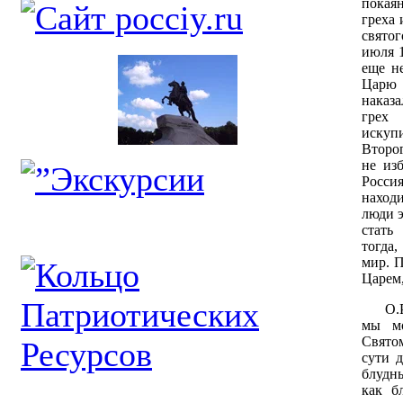
покая
греха 
святог
июля 1
еще н
Царю 
наказа
грех
иску
Второг
не из
Росси
находи
люди э
стать
тогда,
мир. П
Царем
О.Р. 
мы мо
Свято
сути д
блудны
как б