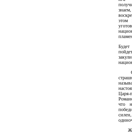
получ
знаем
воскр
этом 
угот
наци
пламен
Будет
пойдет
заку
нацио
О.Р. 
страш
назыв
насто
Царя
Романо
что н
победи
силен
одиноч
Ж.Б. 