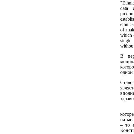
"Ethni
data 
predom
establ
ethnic
of mak
which o
single
without
В пер
монон
котор
одной
Стало
являе
впол
здрав
Если
котор
на ме
– то 
Конст