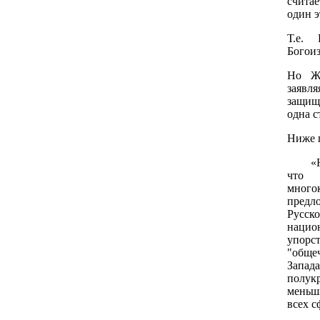
счита
один э
Т.е. 
Богоиз
Но Жа
заявл
защища
одна с
Ниже п
«На п
что 
много
предл
Русс
нацио
упор
"обще
Запад
пол
меньш
всех с