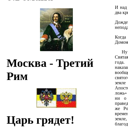
И над
два кр
Дожд
непод
Когда
Домом
Ну ту
Святая
Москва - Третий
года
наказ
Рим
вообще
свято
земле
Апост
ложь» 
ни о
правед
же Ро
времен
Царь грядет!
земле
благо