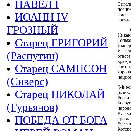
ПАВЕЛ I
Энге
погибн
ИОАНН IV
сво
госуда
ГРОЗНЫЙ
О.Р. 
Никаки
Старец ГРИГОРИЙ
Тольк
Импер
И ес
(Распутин)
отве
вражде
Старец САМПСОН
счита
хоро
нацио
(Сиверс)
[Миро
Старец НИКОЛАЙ
рознь,
Росси
Богоу
(Гурьянов)
наро
Русск
ПОБЕДА ОТ БОГА
кровь
Русск
Котор