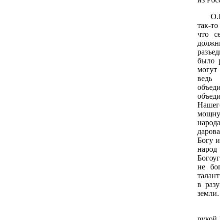
О.Р. 
так-т
что с
должн
разъе
было 
могут
ведь
объе
объед
Нашег
мощн
народ
даров
Богу 
наро
Богоуг
не бо
талант
в раз
земли.
В Ро
рукой