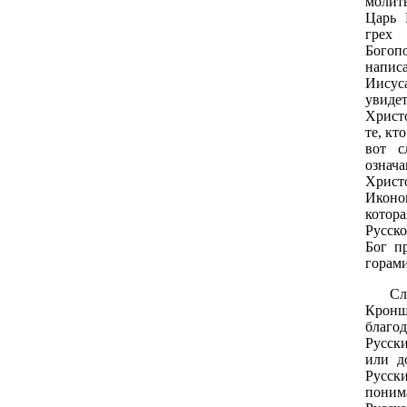
молит
Царь 
грех
Богоп
напи
Иисус
увиде
Христ
те, кт
вот с
означа
Христ
Иконо
котора
Русско
Бог п
горам
Следу
Кронш
благо
Русски
или д
Русск
поним