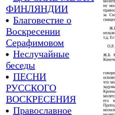
молить
не мо
ФИНЛЯНДИИ
правос
за Си
Благовестие о
свяще
Ж.Б. 
Воскресении
нельзя
т.д. Е
Серафимовом
О.Р. 
Неслучайные
Ж.Б. 
Конечн
беседы
О.Р.
говор
ПЕСНИ
основн
что мо
РУССКОГО
задум
Кронш
молят
ВОСКРЕСЕНИЯ
его 
Преп
Православное
моли
молят