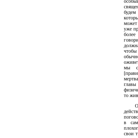
особы
свяще
будем
котор
может
уже пр
более
говор
должна
чтобы
обычн
оживет
мы с
[прави
мертва
глав
физиче
то жив
О.Р. 
дейс
погово
в сам
плохог
свои 