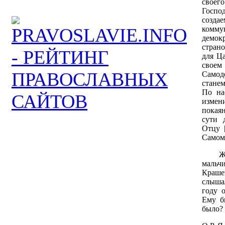
своег
Господ
соз
комм
демок
страно
для Ц
свое
Самод
стане
По на
измен
покая
сути 
Отцу 
Самому
Ж.Б. 
маль
Краше
слышал
году 
Ему б
было?