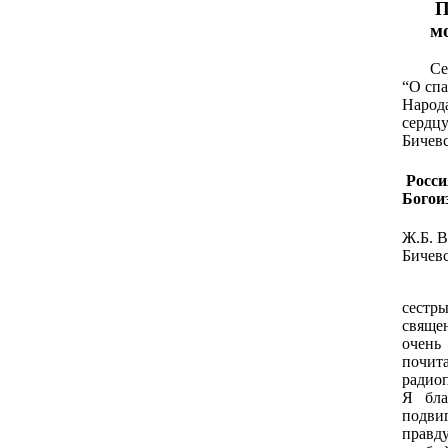
П
м
Сегод
“О спа
Народа
сердц
Бичевс
Росси
Богои
Ж.Б. В
Бичевс
Добры
сестры
свяще
очен
поч
радио
Я бла
подви
правду