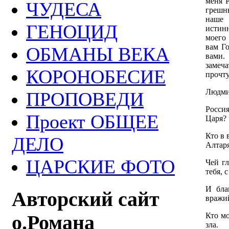
меня Р
ЧУДЕСА
грешн
наше 
ГЕНОЦИД
истин
моего
вам Го
ОБМАНЫ ВЕКА
вами.
замеча
КОРОНОБЕСИЕ
прочту
Людми
ПРОПОВЕДИ
Росси
Проект ОБЩЕЕ
Царя?
Кто в 
ДЕЛО
Алтаря
ЦАРСКИЕ ФОТО
Чей гл
тебя, 
И бла
Авторский сайт
вражи
Кто мо
о.Романа
зла.