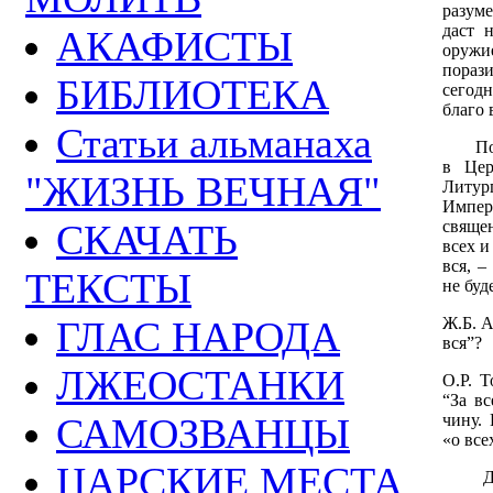
разум
даст 
АКАФИСТЫ
оружи
пораз
БИБЛИОТЕКА
сегодн
благо 
Статьи альманаха
Поэто
в Цер
"ЖИЗНЬ ВЕЧНАЯ"
Литур
Импер
священ
СКАЧАТЬ
всех и
вся, –
ТЕКСТЫ
не буд
Ж.Б. А
ГЛАС НАРОДА
вся”?
ЛЖЕОСТАНКИ
О.Р. Т
“За вс
чину.
САМОЗВАНЦЫ
«о все
ЦАРСКИЕ МЕСТА
Дело 