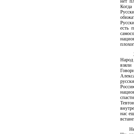
нет п
Когда 
Русск
обижа
Русски
есть 
само
нацио
плохог
Ж.Б. 
Народ
взял
Говори
Алекс
русск
Росс
нацио
спаст
Тевто
внутре
нас ещ
встан
Нет н