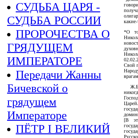
СУДЬБА ЦАРЯ -
говор
получ
олигар
СУДЬБА РОССИИ
какие-
ПРОРОЧЕСТВА О
*О то
Никол
новос
ГРЯДУЩЕМ
духов
Никол
ИМПЕРАТОРЕ
02.02
Свой п
Народ
Передачи Жанны
врагам
Бичевской о
Ж.Б. 
никог
Господ
грядущем
Царей
госуда
Императоре
домини
[В эт
ПЁТР I ВЕЛИКИЙ
госу
госуд
Русско