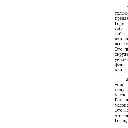
О.Р. 
тольк
предла
Горе
собла
соблаз
которо
все св
Это п
окруж
увиде
фейерв
котора
Ж.Б. 
«поп-
попул
масонс
Бог 
масон
Это Г
что о
Госпо