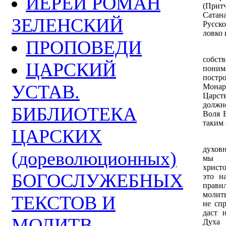
ИЕРЕЙ РОМАН
(Притч
Сатана
ЗЕЛЕНСКИЙ
Русско
ловко 
ПРОПОВЕДИ
Поэт
собств
ЦАРСКИЙ
поним
пост
УСТАВ.
Монар
Царст
должно
БИБЛИОТЕКА
Воля Е
таким 
ЦАРСКИХ
Я ду
духовн
(дореволюционных)
мы (
христо
БОГОСЛУЖЕБНЫХ
это н
прав
молит
ТЕКСТОВ И
не спр
даст 
МОЛИТВ
Духа 