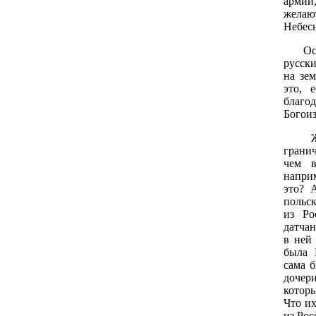
армии
желаю
Небесн
Осети
русски
на зе
это, 
благо
Богои
Ж.Б. 
гранич
чем в
напри
это? 
польск
из Р
датчан
в ней 
была 
сама б
дочер
котор
Что их
из Рос