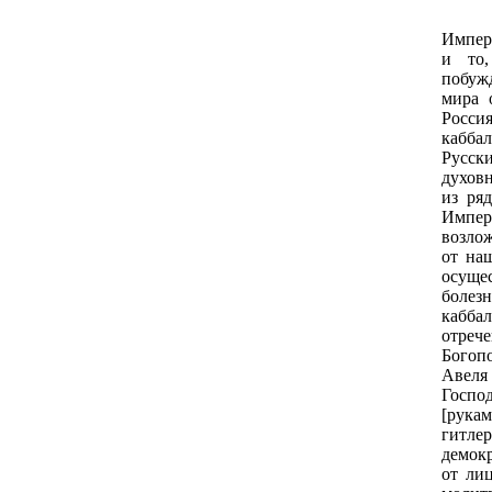
Миро
Импер
и то,
побуж
мира 
Росс
кабба
Русск
духов
из ря
Импер
возлож
от наш
осущес
боле
каббал
отре
Богоп
Авеля
Госпо
[рук
гитл
демокр
от лиц