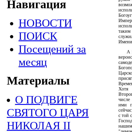
Навигация
возм
исполь
Богоу
НОВОСТИ
Импе
испол
таким
ПОИСК
служил
Имени
Посещений за
А пот
веро
месяц
само
Богоп
Царск
Материалы
прися
Време
Хотя 
Второ
О ПОДВИГЕ
числе
ими п
СВЯТОГО ЦАРЯ
сейчас
с той 
Господ
НИКОЛАЯ II
наши
"демо