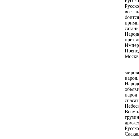
Русск
Русско
все н
боится
прими
сатан
Народ
прет
Импер
Препо
Москва
Гене
миров
народ
Народ
объяв
народ
спаса
Небес
Возмо
грузи
друж
Русс
Саака