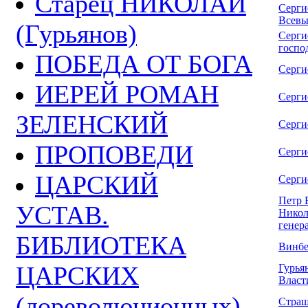
Старец НИКОЛАЙ
Серги
Всевы
(Гурьянов)
Серги
господ
ПОБЕДА ОТ БОГА
Серги
ИЕРЕЙ РОМАН
Сергие
ЗЕЛЕНСКИЙ
Сергие
ПРОПОВЕДИ
Серги
ЦАРСКИЙ
Сергие
Петр 
УСТАВ.
Никол
генер
БИБЛИОТЕКА
Винбе
ЦАРСКИХ
Гурья
Власт
(дореволюционных)
Страш