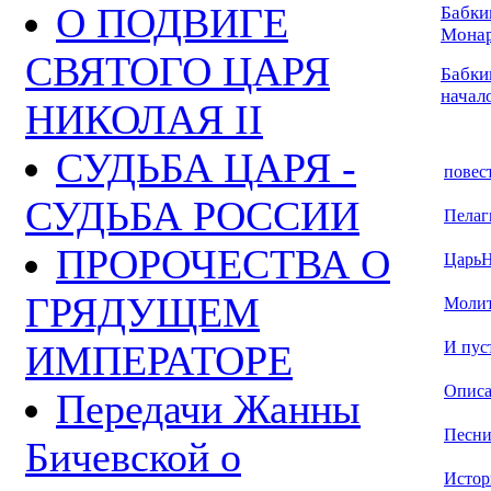
О ПОДВИГЕ
Бабки
Монар
СВЯТОГО ЦАРЯ
Бабки
начало
НИКОЛАЯ II
СУДЬБА ЦАРЯ -
повест
СУДЬБА РОССИИ
Пелаги
ПРОРОЧЕСТВА О
ЦарьН
ГРЯДУЩЕМ
Молит
И пуст
ИМПЕРАТОРЕ
Описа
Передачи Жанны
Песни
Бичевской о
Истор