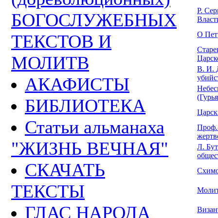
Р. Се
БОГОСЛУЖЕБНЫХ
Власти
О Пет
ТЕКСТОВ И
Старе
МОЛИТВ
Царско
В. И.
убийст
АКАФИСТЫ
Небес
(Гурья
БИБЛИОТЕКА
Царск
Статьи альманаха
Проф.
жертв
"ЖИЗНЬ ВЕЧНАЯ"
Л. Бу
общест
СКАЧАТЬ
Схимо
ТЕКСТЫ
Молит
ГЛАС НАРОДА
Визан