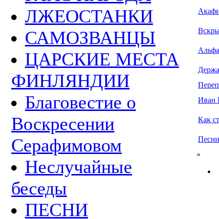
ЛЖЕОСТАНКИ
Акафи
Вскры
САМОЗВАНЦЫ
Альфа
ЦАРСКИЕ МЕСТА
Держа
ФИНЛЯНДИИ
Переп
Благовестие о
Иван 
Воскресении
Как ст
Песни
Серафимовом
»
Неслучайные
беседы
ПЕСНИ