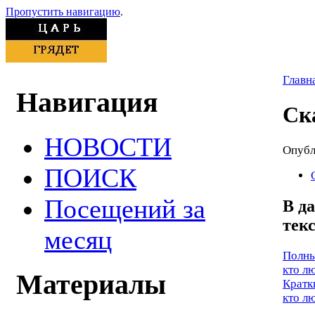
Пропустить навигацию
.
Главн
Навигация
Ск
НОВОСТИ
Опубли
ПОИСК
Посещений за
В д
тек
месяц
Полны
кто л
Материалы
Кратк
кто л