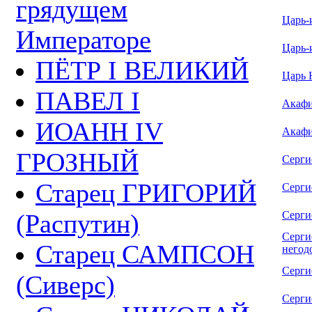
грядущем
Царь-
Императоре
Царь-
ПЁТР I ВЕЛИКИЙ
Царь 
ПАВЕЛ I
Акафи
ИОАНН IV
Акафи
ГРОЗНЫЙ
Серги
Старец ГРИГОРИЙ
Серги
Серги
(Распутин)
Серги
Старец САМПСОН
негодо
Сергие
(Сиверс)
Серги