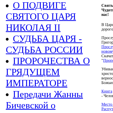
О ПОДВИГЕ
Святы
Чудот
СВЯТОГО ЦАРЯ
нас!
НИКОЛАЯ II
В Цар
дорог
СУДЬБА ЦАРЯ -
Просл
Григо
СУДЬБА РОССИИ
Просл
новом
Скачат
ПРОРОЧЕСТВА О
"
Проп
ГРЯДУЩЕМ
Убивая
христ
вернос
ИМПЕРАТОРЕ
Божьи
Передачи Жанны
Книга
- Чело
Бичевской о
Место
Распу