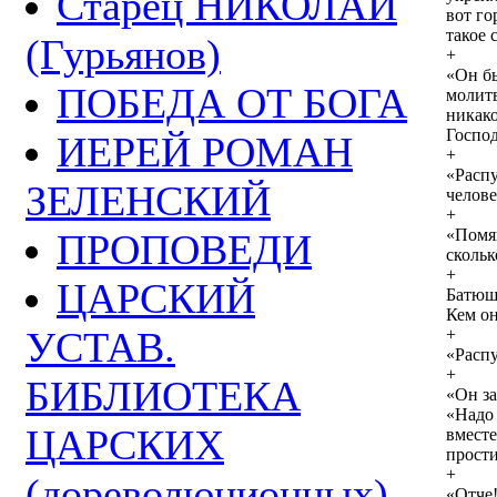
Старец НИКОЛАЙ
вот го
такое 
(Гурьянов)
+
«Он бы
ПОБЕДА ОТ БОГА
молитв
никако
Господ
ИЕРЕЙ РОМАН
+
«Расп
ЗЕЛЕНСКИЙ
челове
+
«Помян
ПРОПОВЕДИ
скольк
+
ЦАРСКИЙ
Батюш
Кем он
УСТАВ.
+
«Распу
+
БИБЛИОТЕКА
«Он за
«Надо 
ЦАРСКИХ
вместе
прости
+
(дореволюционных)
«Отче!