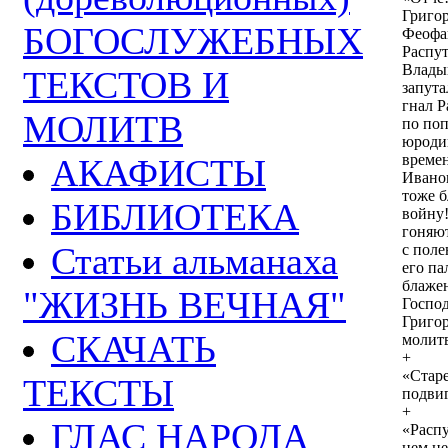
Григо
БОГОСЛУЖЕБНЫХ
Феофан
Распут
Влады
ТЕКСТОВ И
запута
гнал Р
МОЛИТВ
по по
юродив
време
АКАФИСТЫ
Ивано
тоже б
БИБЛИОТЕКА
войну!
гоняют
Статьи альманаха
с поле
его па
блаже
"ЖИЗНЬ ВЕЧНАЯ"
Господ
Григор
СКАЧАТЬ
молит
+
«Стар
ТЕКСТЫ
подвиг
+
ГЛАС НАРОДА
«Распу
нем не