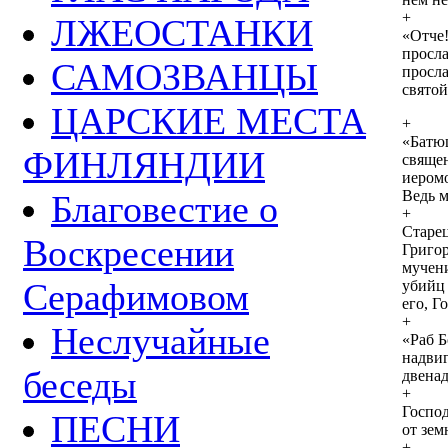
+
ЛЖЕОСТАНКИ
«Отче!
просла
САМОЗВАНЦЫ
просла
святой
ЦАРСКИЕ МЕСТА
+
«Батю
ФИНЛЯНДИИ
священ
иеромо
Ведь м
Благовестие о
+
Старе
Воскресении
Григор
мучени
Серафимовом
убийц 
его, Г
+
Неслучайные
«Раб 
надвиг
беседы
двенад
+
Господ
ПЕСНИ
от зе
+