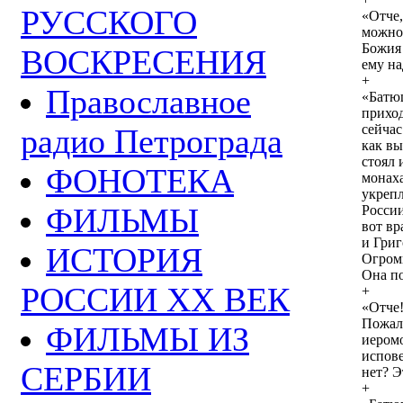
РУССКОГО
«Отче,
можно 
Божия 
ВОСКРЕСЕНИЯ
ему на
+
Православное
«Батюш
приход
сейчас
радио Петрограда
как вы
стоял 
ФОНОТЕКА
монах
укрепл
ФИЛЬМЫ
России
вот вр
и Гри
ИСТОРИЯ
Огромн
Она по
РОССИИ ХХ ВЕК
+
«Отче!
Пожалу
ФИЛЬМЫ ИЗ
иеромо
испове
СЕРБИИ
нет? Э
+