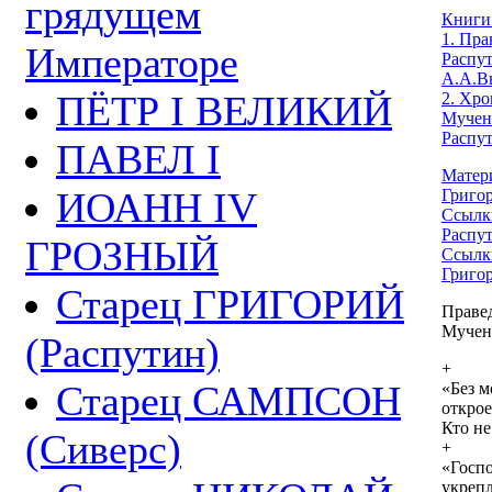
грядущем
Книги 
1. Пра
Императоре
Распу
А.А.В
ПЁТР I ВЕЛИКИЙ
2. Хр
Мучен
Распу
ПАВЕЛ I
Матер
ИОАНН IV
Григо
Ссылк
Распу
ГРОЗНЫЙ
Ссылки
Григо
Старец ГРИГОРИЙ
Праве
Мучен
(Распутин)
+
Старец САМПСОН
«Без 
открое
Кто не
(Сиверс)
+
«Госпо
укрепл