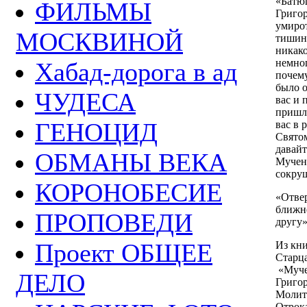
«Батю
ФИЛЬМЫ
Григор
умирот
МОСКВИНОЙ
тишина
никако
немног
Хабад-дорога в ад
почем
было о
ЧУДЕСА
вас и 
пришли
ГЕНОЦИД
вас в 
Свято
давайт
ОБМАНЫ ВЕКА
Мучен
сокру
КОРОНОБЕСИЕ
«Отве
ближне
ПРОПОВЕДИ
другу»
Проект ОБЩЕЕ
Из кн
Старца
«Мучен
ДЕЛО
Григо
Молит
Отрок