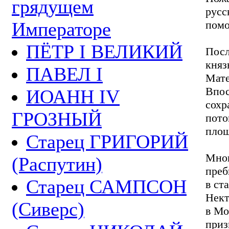
грядущем
русс
Императоре
помо
ПЁТР I ВЕЛИКИЙ
Посл
княз
ПАВЕЛ I
Мате
Впос
ИОАНН IV
сох
ГРОЗНЫЙ
пото
площ
Старец ГРИГОРИЙ
Мног
(Распутин)
преб
Старец САМПСОН
в ст
Нект
(Сиверс)
в Мо
приз