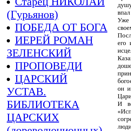
Старец НИКОЛАЙ
душу
(Гурьянов)
впал
Уже 
ПОБЕДА ОТ БОГА
свое
Посл
ИЕРЕЙ РОМАН
его 
ЗЕЛЕНСКИЙ
исце
Каза
ПРОПОВЕДИ
дош
при
ЦАРСКИЙ
бого
он и
УСТАВ.
Цари
БИБЛИОТЕКА
И в
«Исп
ЦАРСКИХ
согр
люд
(дореволюционных)