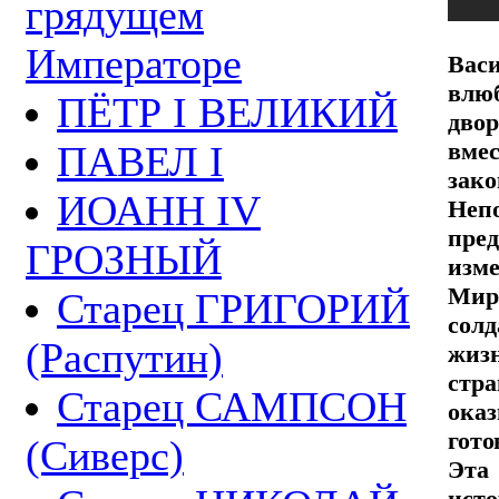
грядущем
Императоре
Вас
влю
ПЁТР I ВЕЛИКИЙ
дво
вме
ПАВЕЛ I
зак
ИОАНН IV
Неп
пред
ГРОЗНЫЙ
изме
Мир
Старец ГРИГОРИЙ
сол
(Распутин)
жизн
стра
Старец САМПСОН
ока
гот
(Сиверс)
Эта
ист