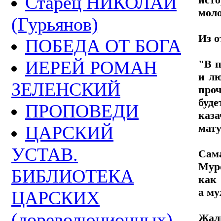
Старец НИКОЛАЙ
моло
(Гурьянов)
Из о
ПОБЕДА ОТ БОГА
ИЕРЕЙ РОМАН
"
В п
и лю
ЗЕЛЕНСКИЙ
про
буде
ПРОПОВЕДИ
каз
мату
ЦАРСКИЙ
УСТАВ.
Сам
Мур
БИБЛИОТЕКА
как
а му
ЦАРСКИХ
(дореволюционных)
Жал