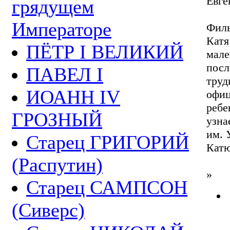
Евге
грядущем
Императоре
Филь
Катя
ПЁТР I ВЕЛИКИЙ
мале
посл
ПАВЕЛ I
труд
ИОАНН IV
офиц
ребе
ГРОЗНЫЙ
узна
им. 
Старец ГРИГОРИЙ
Катю
(Распутин)
»
Старец САМПСОН
(Сиверс)