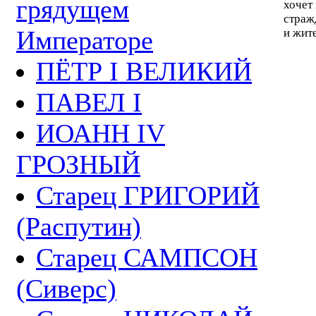
грядущем
хочет 
страж
Императоре
и жит
ПЁТР I ВЕЛИКИЙ
ПАВЕЛ I
ИОАНН IV
ГРОЗНЫЙ
Старец ГРИГОРИЙ
(Распутин)
Старец САМПСОН
(Сиверс)