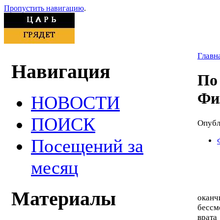
Пропустить навигацию
.
Главн
Навигация
По
Фи
НОВОСТИ
ПОИСК
Опубли
Посещений за
месяц
Жизн
Материалы
окан
бессм
врата