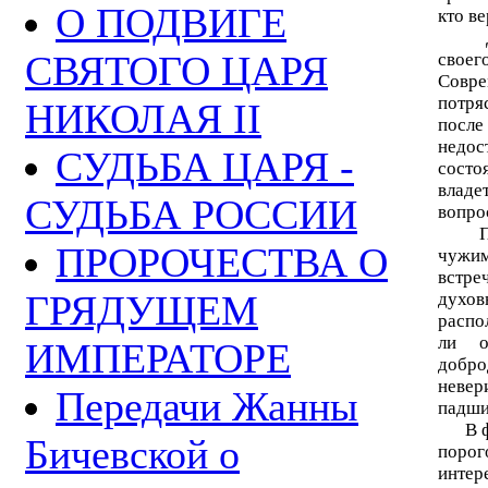
О ПОДВИГЕ
кто в
Душа
СВЯТОГО ЦАРЯ
свое
Совр
потря
НИКОЛАЯ II
после
недос
СУДЬБА ЦАРЯ -
состо
влад
СУДЬБА РОССИИ
вопро
Поту
ПРОРОЧЕСТВА О
чужи
встре
ГРЯДУЩЕМ
духо
распо
ли о
ИМПЕРАТОРЕ
добро
невер
Передачи Жанны
падши
В фил
Бичевской о
поро
интер