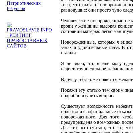
того, что пытают новорожденного
равнодушие: они просто тупо сле
Человеческие новорожденные не м
крови у женщины высокая концент
состоянии матерью легко манипули
Новорожденные, которых я видел
запах и удивительные глаза. В от
пытали.
Я не знаю, что я еще могу сдел
недостаточно сильное желание пом
Вдруг у тебя тоже появится желан
Покажи эту статью тем своим зна
подробно изучить вопрос.
Существует возможность избежать
подготовить официальные отказы 
новорожденного. Для того чтоб
предупреждена о возможных послед
Для тех, кто считает, что то, ч
попробовать ввести его себе посл