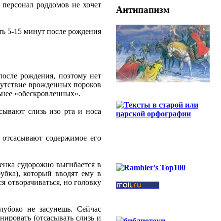
 персонал роддомов не хочет
Антипапизм
ть 5-15 минут после рождения
после рождения, поэтому нет
сутствие врожденных пороков
ьнее «обескровленных».
асывают слизь изо рта и носа
 отсасывают содержимое его
бенка судорожно выгибается в
убка), который вводят ему в
ся отворачиваться, но головку
лубоко не засунешь. Сейчас
ировать (отсасывать слизь и