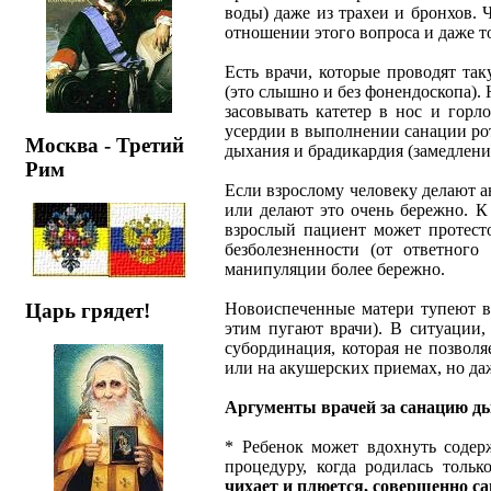
воды) даже из трахеи и бронхов. 
отношении этого вопроса и даже то
Есть врачи, которые проводят та
(это слышно и без фонендоскопа). 
засовывать катетер в нос и горл
усердии в выполнении санации рот
Москва - Третий
дыхания и брадикардия (замедлени
Рим
Если взрослому человеку делают 
или делают это очень бережно. К
взрослый пациент может протесто
безболезненности (от ответног
манипуляции более бережно.
Новоиспеченные матери тупеют в э
Царь грядет!
этим пугают врачи). В ситуации, 
субординация, которая не позволя
или на акушерских приемах, но да
Аргументы врачей за санацию д
* Ребенок может вдохнуть содерж
процедуру, когда родилась тольк
чихает и плюется, совершенно сам