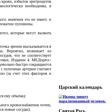
ь крови, избыток эритроцитов
зиологически необходимы, в
ого значения это не имеет, и
ережатии пуповины.
ител, которые могут вызвать
 точка зрения высказывается в
а. Вероятно, возникает из
судов, что не соответствует
томах. Издание 4. МЕДпресс-
 довольно быстро сокращаются
45 с пупочные артерии считают
но (за счет этих факторов и
Царский календарь
ся ему объема);
ьного кровоснабжения почек,
ся новые сосуды);
Святая Русь