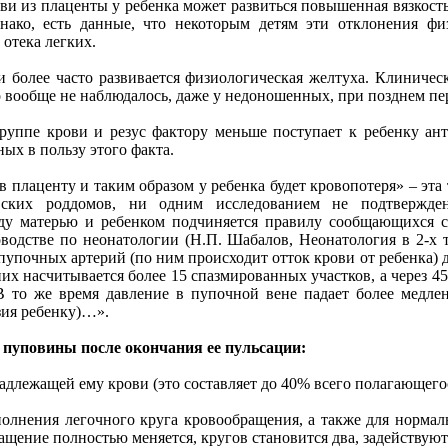
ови из плаценты у ребенка может развиться повышенная вязкост
нако, есть данные, что некоторым детям эти отклонения фи
 отека легких.
 более часто развивается физиологическая желтуха. Клиническ
го вообще не наблюдалось, даже у недоношенных, при позднем п
уппе крови и резус фактору меньше поступает к ребенку ант
ых в пользу этого факта.
в плаценту и таким образом у ребенка будет кровопотеря» – эта
вских роддомов, ни одним исследованием не подтвержден
ду матерью и ребенком подчиняется правилу сообщающихся со
оводстве по неонатологии (Н.П. Шабалов, Неонатология в 2-х 
и пупочных артерий (по ним происходит отток крови от ребенка)
 них насчитывается более 15 спазмированных участков, а через 
 то же время давление в пупочной вене падает более медлен
зия ребенку)…».
 пуповины после окончания ее пульсации:
адлежащей ему крови (это составляет до 40% всего полагающего
полнения легочного круга кровообращения, а также для нормал
ащение полностью меняется, кругов становится два, задействуют