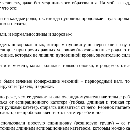
человеку, даже без медицинского образования. На мой взгляд,
 что это:
ни на каждые роды, т.к. иногда пуповина продолжает пульсирова
но и неохота;
али, и нормально: живы и здоровы»;
идеть новорожденных, которым пуповину не пересекли сразу 
чевидна: при прочих равных условиях (неосложненные роды, от
денные, которых не лишили пуповинной крови, значительно сил
а и в момент, когда родилась только головка, в роддомах отс
ы были зеленые (содержащие меконий – первородный кал), то
нируют и трахею, и бронхи.
о реже, чем ее делают, и она очевидномучительная: тельце ре
ься от аспирационного катетера (гибкая, длинная и тонкая тр
ют ручками катетер, стараясь избавиться от него. Ребенок пытает
 доктор не пробовал ввести этот катетер себе в нос.
спользовали простую спринцовку (резиновую грушу) – ее г
 тонким длинным аспирационным катетером, которым можно сан