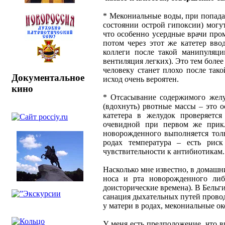
* Мекониальные воды, при попадан
состоянии острой гипоксии) могут
что особенно усердные врачи про
потом через этот же катетер вво
коллеги после такой манипуляци
вентиляция легких). Это тем боле
человеку станет плохо после так
Документальное
исход очень вероятен.
кино
* Отсасывание содержимого желуд
(вдохнуть) рвотные массы – это о
катетера в желудок проверяетс
очевидной при первом же прикл
новорожденного выполняется толь
родах температура – есть рис
чувствительности к антибиотикам.
Насколько мне известно, в домашн
носа и рта новорожденного либ
доисторические времена). В Бельги
санация дыхательных путей прово
у матери в родах, мекониальные о
У меня есть предположение, что 