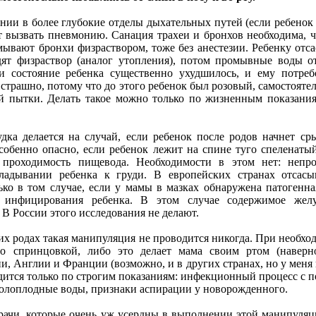
ии в более глубокие отделы дыхательных путей (если ребенок 
 вызвать пневмонию. Санация трахеи и бронхов необходима, чт
мывают бронхи физраствором, тоже без анестезии. Ребенку отс
дят физраствор (аналог утопления), потом промывные воды о
и состояние ребенка существенно ухудшилось, и ему потреб
е страшно, потому что до этого ребенок был розовый, самостоят
ой пытки. Делать такое можно только по жизненным показаниям
ка делается на случай, если ребенок после родов начнет ср
собенно опасно, если ребенок лежит на спине туго спеленатый
я проходимость пищевода. Необходимости в этом нет: непр
адывании ребенка к груди. В европейских странах отсасы
ко в том случае, если у мамы в мазках обнаружена патогенн
к инфицирования ребенка. В этом случае содержимое жел
 В России этого исследования не делают.
их родах такая манипуляция не проводится никогда. При необход
о спринцовкой, либо это делает мама своим ртом (наверн
и, Англии и Франции (возможно, и в других странах, но у меня 
дится только по строгим показаниям: инфекционный процесс с 
колоплодные воды, признаки аспирации у новорожденного.
врачи, которые очень уж усердны в выполнении этой манипуляц