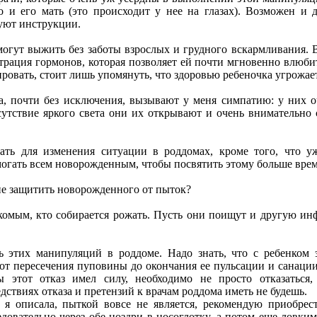
 и его мать (это происходит у нее на глазах). Возможен и 
дуют инструкции.
огут выжить без заботы взрослых и грудного вскармливания. 
рация гормонов, которая позволяет ей почти мгновенно влюбит
ровать, стоит лишь упомянуть, что здоровью ребеночка угрожает
а, почти без исключения, вызывают у меня симпатию: у них 
сутствие яркого света они их открывают и очень внимательно 
ать для изменения ситуации в роддомах, кроме того, что у
огать всем новорожденным, чтобы посвятить этому больше времен
ие защитить новорожденного от пыток?
комым, кто собирается рожать. Пусть они поищут и другую инф
 этих манипуляций в роддоме. Надо знать, что с ребенком э
от пересечения пуповины до окончания ее пульсации и санаци
ы этот отказ имел силу, необходимо не просто отказаться
ствиях отказа и претензий к врачам роддома иметь не будешь.
то я описала, пыткой вовсе не является, рекомендую приобре
едовательно через обе ноздри в носоглотку, а потом еще ловки