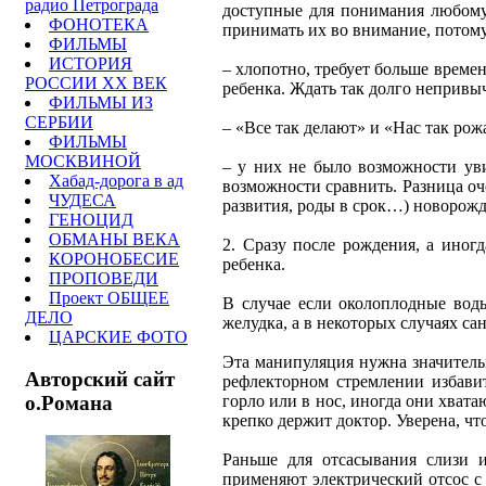
радио Петрограда
доступные для понимания любому 
ФОНОТЕКА
принимать их во внимание, потому
ФИЛЬМЫ
ИСТОРИЯ
– хлопотно, требует больше време
РОССИИ ХХ ВЕК
ребенка. Ждать так долго непривыч
ФИЛЬМЫ ИЗ
СЕРБИИ
– «Все так делают» и «Нас так рож
ФИЛЬМЫ
МОСКВИНОЙ
– у них не было возможности ув
Хабад-дорога в ад
возможности сравнить. Разница о
ЧУДЕСА
развития, роды в срок…) новорож
ГЕНОЦИД
ОБМАНЫ ВЕКА
2. Сразу после рождения, а иногд
КОРОНОБЕСИЕ
ребенка.
ПРОПОВЕДИ
Проект ОБЩЕЕ
В случае если околоплодные вод
ДЕЛО
желудка, а в некоторых случаях са
ЦАРСКИЕ ФОТО
Эта манипуляция нужна значительн
Авторский сайт
рефлекторном стремлении избавит
о.Романа
горло или в нос, иногда они хвата
крепко держит доктор. Уверена, что
Раньше для отсасывания слизи и
применяют электрический отсос с