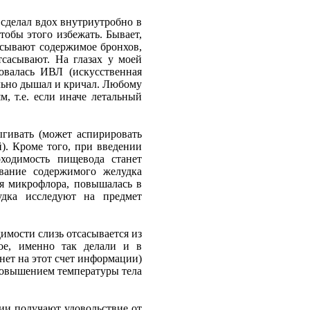
сделал вдох внутриутробно в
обы этого избежать. Бывает,
асывают содержимое бронхов,
тсасывают. На глазах у моей
овалась ИВЛ (искусственная
ельно дышал и кричал. Любому
, т.е. если иначе летальный
ыгивать (может аспирировать
). Кроме того, при введении
оходимость пищевода станет
вание содержимого желудка
ая микрофлора, повышалась в
удка исследуют на предмет
имости слизь отсасывается из
ое, именно так делали и в
нет на этот счет информации)
повышением температуры тела
ии получают удовольствие от