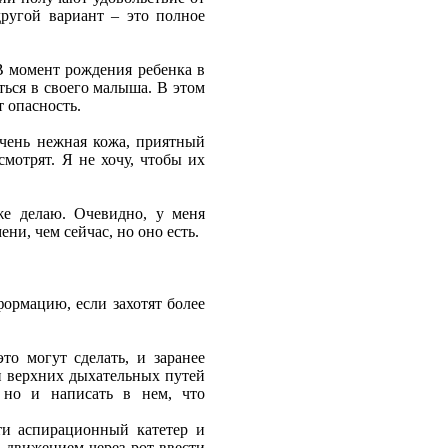
другой вариант – это полное
В момент рождения ребенка в
ься в своего малыша. В этом
 опасность.
очень нежная кожа, приятный
смотрят. Я не хочу, чтобы их
же делаю. Очевидно, у меня
и, чем сейчас, но оно есть.
ормацию, если захотят более
то могут сделать, и заранее
и верхних дыхательных путей
, но и написать в нем, что
сти аспирационный катетер и
м движением через рот ввести