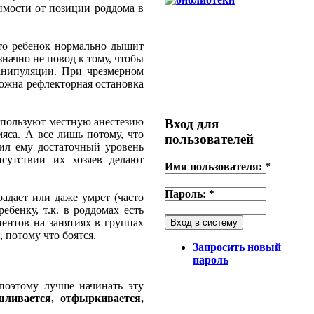
симости от позиции роддома в
что ребенок нормально дышит
значно не повод к тому, чтобы
манипуляции. При чрезмерном
можна рефлекторная остановка
спользуют местную анестезию
Вход для
яса. А все лишь потому, что
пользователей
чил ему достаточный уровень
сутствии их хозяев делают
Имя пользователя:
*
Пароль:
*
адает или даже умрет (часто
ебенку, т.к. в роддомах есть
иентов на занятиях в группах
 потому что боятся.
Запросить новый
пароль
 поэтому лучше начинать эту
ливается, отфыркивается,