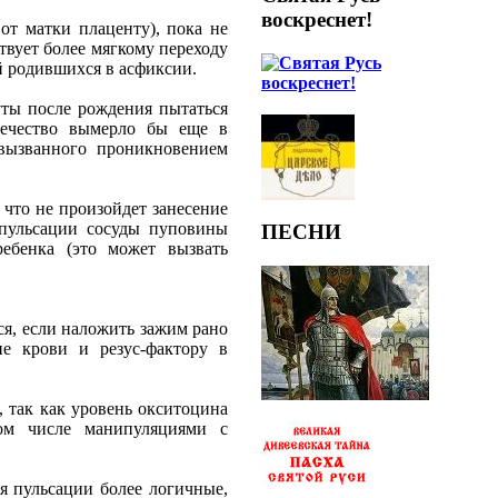
воскреснет!
от матки плаценту), пока не
твует более мягкому переходу
й родившихся в асфиксии.
уты после рождения пытаться
вечество вымерло бы еще в
 вызванного проникновением
 что не произойдет занесение
 пульсации сосуды пуповины
ПЕСНИ
ебенка (это может вызвать
ся, если наложить зажим рано
е крови и резус-фактору в
 так как уровень окситоцина
том числе манипуляциями с
я пульсации более логичные,