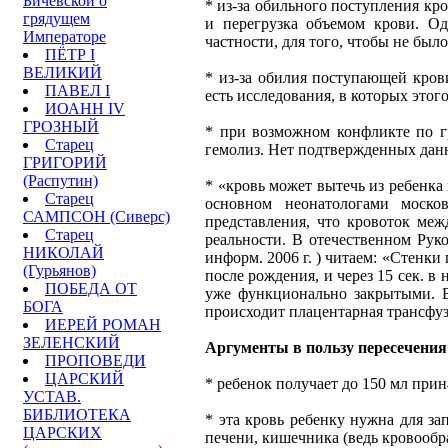
Бичевской о
* из-за обильного поступления кр
грядущем
и перегрузка объемом крови. Од
Императоре
частности, для того, чтобы не было
ПЁТР I
ВЕЛИКИЙ
* из-за обилия поступающей крови
ПАВЕЛ I
есть исследования, в которых это
ИОАНН IV
ГРОЗНЫЙ
* при возможном конфликте по гр
Старец
гемолиз. Нет подтвержденных данн
ГРИГОРИЙ
(Распутин)
* «кровь может вытечь из ребенка 
Старец
основном неонатологами моско
САМПСОН (Сиверс)
представления, что кровоток меж
Старец
реальности. В отечественном Рук
НИКОЛАЙ
информ. 2006 г. ) читаем: «Стенк
(Гурьянов)
после рождения, и через 15 сек. в
ПОБЕДА ОТ
уже функционально закрытыми. В
БОГА
происходит плацентарная трансфу
ИЕРЕЙ РОМАН
ЗЕЛЕНСКИЙ
Аргументы в пользу пересечения
ПРОПОВЕДИ
ЦАРСКИЙ
* ребенок получает до 150 мл прин
УСТАВ.
БИБЛИОТЕКА
* эта кровь ребенку нужна для за
ЦАРСКИХ
печени, кишечника (ведь кровообр