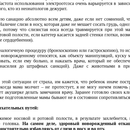
Частота использования электроотсоса очень варьируется в зави
го, кто из неонатологов дежурит.
кую санацию абсолютно всем детям, даже если нет сомнений, 
Наличие слизи в носу, которая даже не мешает сосать грудь, одно
о, потому что слизистая носа всегда травмируется при этой 
овой полости, если катетер касается задней стенки глотки, воз
е сердцебиения).
аналогичную процедуру (бронхоскопию или гастроскопию), то и
 новорожденному относятся, как объекту манипуляций, куску м
вать, если ему больно, и наказать врача, который не обеспе
о насилия до штрафных санкций). Даже с животными в при
той ситуации от страха, им кажется, что ребенок иначе постр
когда мама молчит – не протестует, я не могу ничем помочь р
ет акушерке делать замечания врачу. Заранее готовлю своих кл
же подготовленные мамы бывают не в состоянии сопротивляться,
ыхательных путей:
имое носовой и ротовой полости, в результате захлебнется,
о головка.
На самом деле, здоровый новорожденный откаш
остоятельно избавляясь от слизи в носу и во рту.