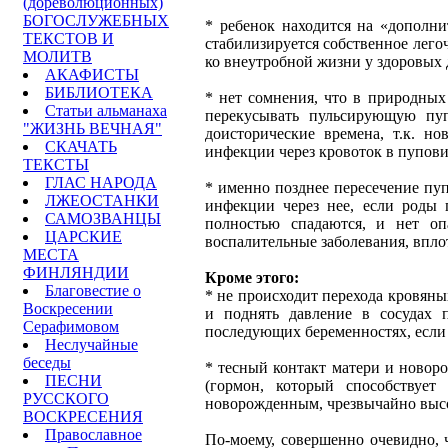
(дореволюционных)
БОГОСЛУЖЕБНЫХ
* ребенок находится на «дополни
ТЕКСТОВ И
стабилизируется собственное легоч
МОЛИТВ
ко внеутробной жизни у здоровых 
АКАФИСТЫ
БИБЛИОТЕКА
* нет сомнения, что в природны
Статьи альманаха
перекусывать пульсирующую пуп
"ЖИЗНЬ ВЕЧНАЯ"
доисторические времена, т.к. н
СКАЧАТЬ
инфекции через кровоток в пупови
ТЕКСТЫ
ГЛАС НАРОДА
* именно позднее пересечение пуп
ЛЖЕОСТАНКИ
инфекции через нее, если роды
САМОЗВАНЦЫ
полностью спадаются, и нет оп
ЦАРСКИЕ
воспалительные заболевания, вплот
МЕСТА
ФИНЛЯНДИИ
Кроме этого:
Благовестие о
* не происходит перехода кровяных
Воскресении
и поднять давление в сосудах 
Серафимовом
последующих беременностях, если 
Неслучайные
беседы
* тесный контакт матери и новоро
ПЕСНИ
(гормон, который способствуе
РУССКОГО
новорожденным, чрезвычайно выс
ВОСКРЕСЕНИЯ
Православное
По-моему, совершенно очевидно, 