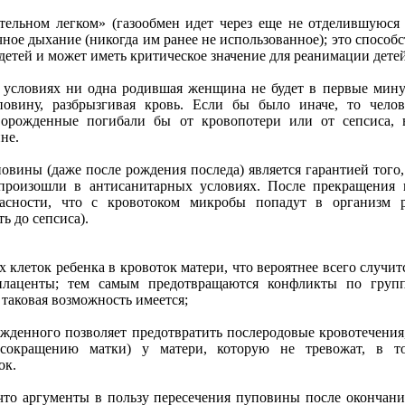
тельном легком» (газообмен идет через еще не отделившуюся 
ное дыхание (никогда им ранее не использованное); это способс
детей и может иметь критическое значение для реанимации дете
х условиях ни одна родившая женщина не будет в первые мин
овину, разбрызгивая кровь. Если бы было иначе, то чело
оворожденные погибали бы от кровопотери или от сепсиса,
не.
овины (даже после рождения последа) является гарантией того,
 произошли в антисанитарных условиях. После прекращения
асности, что с кровотоком микробы попадут в организм р
ь до сепсиса).
 клеток ребенка в кровоток матери, что вероятнее всего случит
плаценты; тем самым предотвращаются конфликты по групп
таковая возможность имеется;
жденного позволяет предотвратить послеродовые кровотечения,
т сокращению матки) у матери, которую не тревожат, в 
ок.
что аргументы в пользу пересечения пуповины после окончани