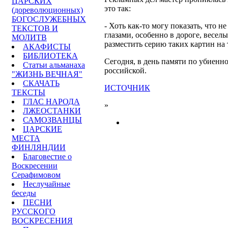
ЦАРСКИХ
это так:
(дореволюционных)
БОГОСЛУЖЕБНЫХ
- Хоть как-то могу показать, что н
ТЕКСТОВ И
глазами, особенно в дороге, весе
МОЛИТВ
разместить серию таких картин на
АКАФИСТЫ
БИБЛИОТЕКА
Сегодня, в день памяти по убиенно
Статьи альманаха
российской.
"ЖИЗНЬ ВЕЧНАЯ"
СКАЧАТЬ
ИСТОЧНИК
ТЕКСТЫ
ГЛАС НАРОДА
»
ЛЖЕОСТАНКИ
САМОЗВАНЦЫ
ЦАРСКИЕ
МЕСТА
ФИНЛЯНДИИ
Благовестие о
Воскресении
Серафимовом
Неслучайные
беседы
ПЕСНИ
РУССКОГО
ВОСКРЕСЕНИЯ