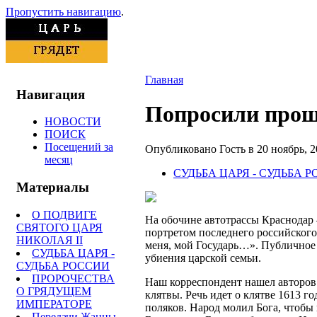
Пропустить навигацию
.
Главная
Навигация
Попросили прощ
НОВОСТИ
ПОИСК
Посещений за
Опубликовано Гость в 20 ноябрь, 20
месяц
СУДЬБА ЦАРЯ - СУДЬБА 
Материалы
О ПОДВИГЕ
На обочине автотрассы Краснодар
СВЯТОГО ЦАРЯ
портретом последнего российского
НИКОЛАЯ II
меня, мой Государь…». Публичное
СУДЬБА ЦАРЯ -
убиения царской семьи.
СУДЬБА РОССИИ
ПРОРОЧЕСТВА
Наш корреспондент нашел авторов
О ГРЯДУЩЕМ
клятвы. Речь идет о клятве 1613 г
ИМПЕРАТОРЕ
поляков. Народ молил Бога, чтобы
Передачи Жанны