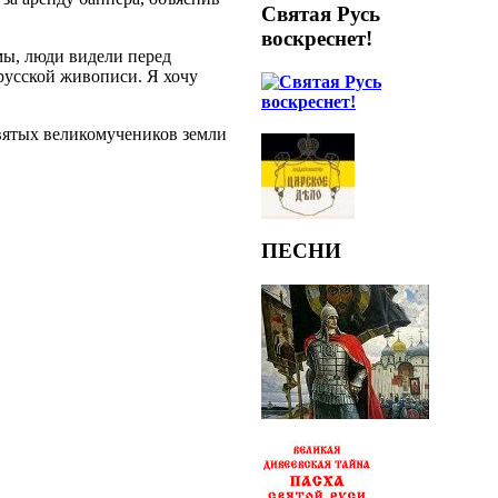
Святая Русь
воскреснет!
амы, люди видели перед
русской живописи. Я хочу
святых великомучеников земли
ПЕСНИ