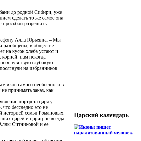
ани до родной Сибири, уже
нием сделать то же самое она
с просьбой разрешить
телефону Алла Юрьевна. – Мы
ди разобщены, в обществе
г на кусок хлеба устают и
х корней, нам некогда
чно я чувствую глубокую
 посягнули на избранников
азчиков самого необычного в
 не принимать заказ, как
оявление портрета царя у
 что бесследно это не
ой историей семьи Романовых.
Царский календарь
наших царей и цариц не всегда
м Аллы Ситниковой и ее
за аренду баннера, объяснив