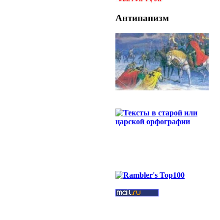
Антипапизм