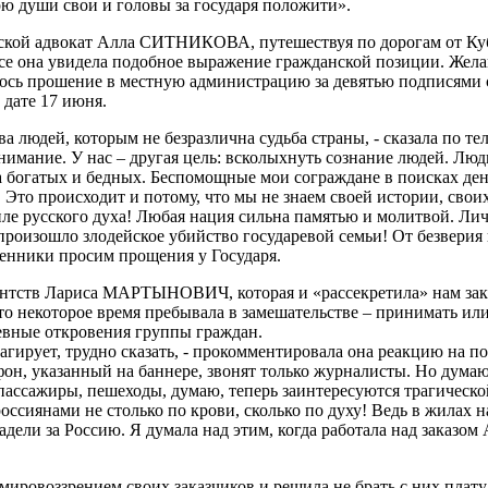
ю души свои и головы за государя положити».
кой адвокат Алла СИТНИКОВА, путешествуя по дорогам от Куб
ссе она увидела подобное выражение гражданской позиции. Жела
лось прошение в местную администрацию за девятью подписями 
 дате 17 июня.
ва людей, которым не безразлична судьба страны, - сказала по 
внимание. У нас – другая цель: всколыхнуть сознание людей. Лю
а богатых и бедных. Беспомощные мои сограждане в поисках дене
а. Это происходит и потому, что мы не знаем своей истории, свои
иле русского духа! Любая нация сильна памятью и молитвой. Ли
 произошло злодейское убийство государевой семьи! От безверия
енники просим прощения у Государя.
ентств Лариса МАРТЫНОВИЧ, которая и «рассекретила» нам зак
что некоторое время пребывала в замешательстве – принимать или
евные откровения группы граждан.
реагирует, трудно сказать, - прокомментировала она реакцию на п
он, указанный на баннере, звонят только журналисты. Но думаю,
пассажиры, пешеходы, думаю, теперь заинтересуются трагическ
оссиянами не столько по крови, сколько по духу! Ведь в жилах 
 радели за Россию. Я думала над этим, когда работала над заказо
ировоззрением своих заказчиков и решила не брать с них плату 