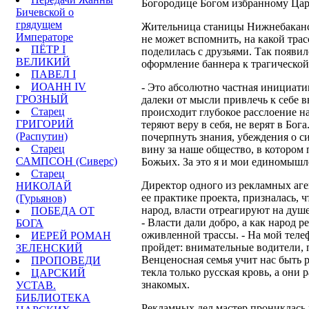
Богородице Богом избранному Цар
Бичевской о
грядущем
Жительница станицы Нижнебаканс
Императоре
не может вспомнить, на какой тра
ПЁТР I
поделилась с друзьями. Так появи
ВЕЛИКИЙ
оформление баннера к трагической
ПАВЕЛ I
ИОАНН IV
- Это абсолютно частная инициати
ГРОЗНЫЙ
далеки от мысли привлечь к себе 
Старец
происходит глубокое расслоение н
ГРИГОРИЙ
теряют веру в себя, не верят в Бог
(Распутин)
почерпнуть знания, убеждения о с
Старец
вину за наше общество, в котором
САМПСОН (Сиверс)
Божьих. За это я и мои единомышл
Старец
Директор одного из рекламных аг
НИКОЛАЙ
ее практике проекта, призналась, 
(Гурьянов)
народ, власти отреагируют на душ
ПОБЕДА ОТ
- Власти дали добро, а как народ 
БОГА
оживленной трассы. - На мой телеф
ИЕРЕЙ РОМАН
пройдет: внимательные водители, 
ЗЕЛЕНСКИЙ
Венценосная семья учит нас быть р
ПРОПОВЕДИ
текла только русская кровь, а они
ЦАРСКИЙ
знакомых.
УСТАВ.
БИБЛИОТЕКА
Рекламных дел мастер прониклась м