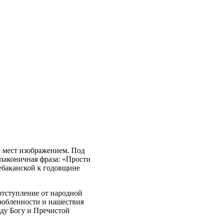
 мест изображением. Под
лаконичная фраза: «Прости
ебаканской к годовщине
отступление от народной
здробленности и нашествия
оду Богу и Пречистой