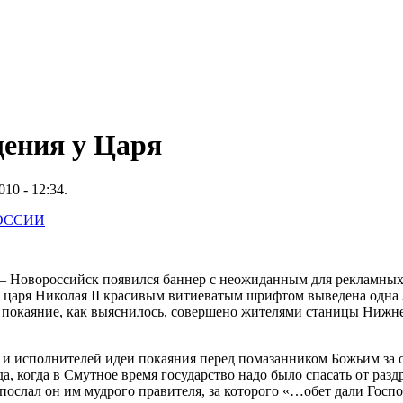
ения у Царя
10 - 12:34.
РОССИИ
 – Новороссийск появился баннер с неожиданным для рекламных
 царя Николая II красивым витиеватым шрифтом выведена одна 
 покаяние, как выяснилось, совершено жителями станицы Нижн
 и исполнителей идеи покаяния перед помазанником Божьим за 
ода, когда в Смутное время государство надо было спасать от ра
 послал он им мудрого правителя, за которого «…обет дали Госп