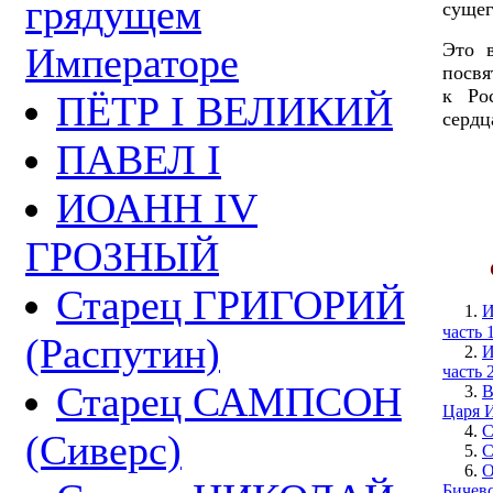
грядущем
сущег
Это 
Императоре
посвя
к Ро
ПЁТР I ВЕЛИКИЙ
сердц
ПАВЕЛ I
ИОАНН IV
ГРОЗНЫЙ
Старец ГРИГОРИЙ
1.
И
часть 1
(Распутин)
2.
И
часть 2
Старец САМПСОН
3.
В
Царя И
4.
С
(Сиверс)
5.
С
6.
О
Бичевс