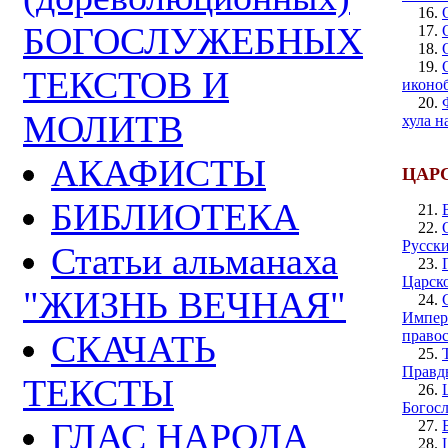
16.
БОГОСЛУЖЕБНЫХ
17.
18.
19.
ТЕКСТОВ И
иконоб
20.
МОЛИТВ
хула н
АКАФИСТЫ
ЦАР
БИБЛИОТЕКА
21.
22.
Русски
Статьи альманаха
23.
Царск
"ЖИЗНЬ ВЕЧНАЯ"
24.
Импера
право
СКАЧАТЬ
25.
Правды
ТЕКСТЫ
26.
Богос
ГЛАС НАРОДА
27.
28.