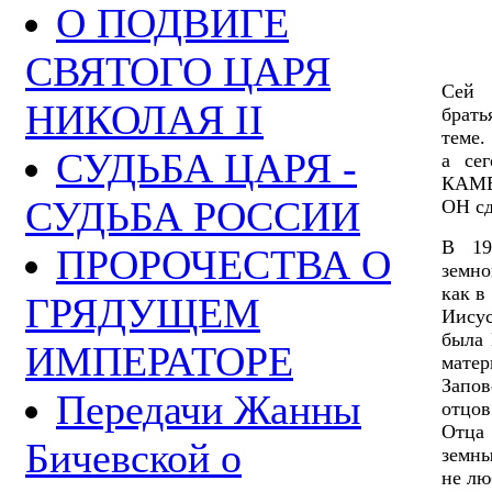
О ПОДВИГЕ
СВЯТОГО ЦАРЯ
Сей 
НИКОЛАЯ II
брать
теме.
СУДЬБА ЦАРЯ -
а се
КАМЕН
СУДЬБА РОССИИ
ОН с
В 19
ПРОРОЧЕСТВА О
земн
как в
ГРЯДУЩЕМ
Иисус
была 
ИМПЕРАТОРЕ
мате
Запо
Передачи Жанны
отцов
Отца
Бичевской о
земны
не лю