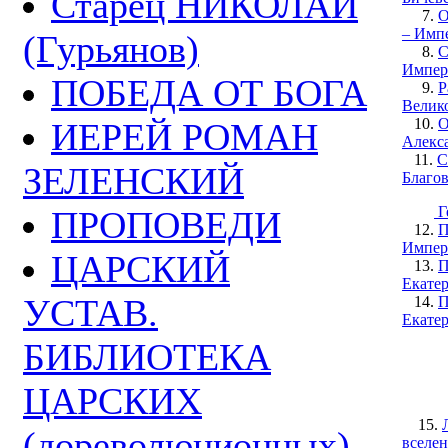
Старец НИКОЛАЙ
7.
О
– Имп
(Гурьянов)
8.
С
Импер
ПОБЕДА ОТ БОГА
9.
Р
Велико
10.
О
ИЕРЕЙ РОМАН
Алекс
11.
С
ЗЕЛЕНСКИЙ
Благо
Г
ПРОПОВЕДИ
12.
П
Импер
ЦАРСКИЙ
13.
П
Екатер
УСТАВ.
14.
П
Екатер
БИБЛИОТЕКА
ЦАРСКИХ
15.
(дореволюционных)
вселен