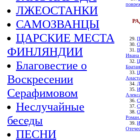
повре
ЛЖЕОСТАНКИ
САМОЗВАНЦЫ
РА
ЦАРСКИЕ МЕСТА
29.
П
30.
О
ФИНЛЯНДИИ
31.
В
Ивана
32.
Ц
Благовестие о
Брата
33.
Ц
Воскресении
Анаста
34.
Д
Серафимовом
35.
И
Алекс
36.
С
Неслучайные
37.
С
38.
О
беседы
Роман
39.
И
Отече
ПЕСНИ