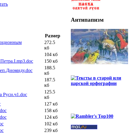
тать
Антипапизм
Размер
олюционным
272.5
кб
104 кб
Петра.I.mp3.doc
150 кб
188.5
.еп.Диомиду.doc
кб
187.5
кб
125.5
а Руси.ч1.doc
кб
c
127 кб
doc
158 кб
doc
124 кб
oc
102 кб
oc
239 кб