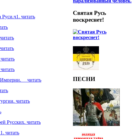
Святая Русь
 Руси.ч1. читать
воскреснет!
тать
 читать
 читать
.
читать
.
читать
ПЕСНИ
ой Империи. читать
тать
ургии. читать
ь
ей Русских. читать
1. читать