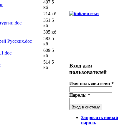
407.5
oc
кб
214 кб
351.5
тургии.doc
кб
305 кб
583.5
рей Русских.doc
кб
609.5
.1.doc
кб
514.5
c
Вход для
кб
пользователей
Имя пользователя:
*
Пароль:
*
Запросить новый
пароль