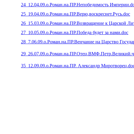
24_12.04.09.о.Роман.на.ПР.Непобедимость Империи.d
25_19.04.09.о.Роман.на.ПР.Верю,воскреснет.Русь.doc
26_15.03.09.о.Роман.на.ПР.Возвращение к Царской Ли
27_10.05.09.о.Роман.на.ПР.Победа будет за нами.doc
28_7.06.09.о.Роман.на.ПР.Венчание на Царство Госуда
29_26.07.09.о.Роман.на.ПР.Отец.ВМФ.Петр.Великий.ч
35_12.09.09.о.Роман.на.ПР. Александр Миротворец.do