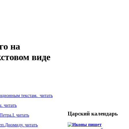
го на
кстовом виде
люционным текстам. читать
. читать
Царский календарь
етра.I. читать
еп.Диомиду. читать