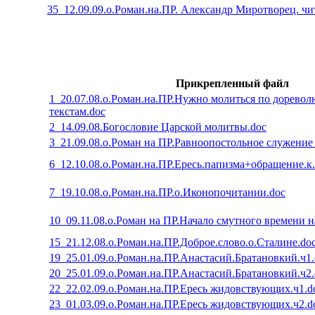
35_12.09.09.о.Роман.на.ПР. Александр Миротворец. чи
Прикрепленный файл
1_20.07.08.о.Роман.на.ПР.Нужно молиться по дорев
текстам.doc
2_14.09.08.Богословие Царской молитвы.doc
3_21.09.08.о.Роман на ПР.Равноопостольное служение 
6_12.10.08.о.Роман.на.ПР.Ересь.папизма+обращение.к
7_19.10.08.о.Роман.на.ПР.о.Иконопочитании.doc
10_09.11.08.о.Роман на ПР.Начало смутного времени н
15_21.12.08.о.Роман.на.ПР.Доброе.слово.о.Сталине.do
19_25.01.09.о.Роман.на.ПР.Анастасий.Братановкий.ч1.
20_25.01.09.о.Роман.на.ПР.Анастасий.Братановкий.ч2.
22_22.02.09.о.Роман.на.ПР.Ересь жидовствующих.ч1.d
23_01.03.09.о.Роман.на.ПР.Ересь жидовствующих.ч2.d