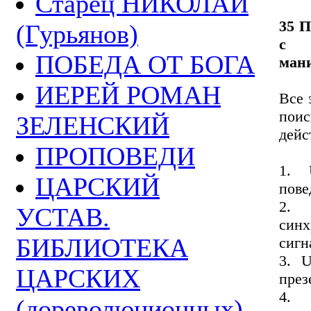
Старец НИКОЛАЙ
35 
(Гурьянов)
с 
ПОБЕДА ОТ БОГА
ман
ИЕРЕЙ РОМАН
Все 
пои
ЗЕЛЕНСКИЙ
дейс
ПРОПОВЕДИ
1. 
ЦАРСКИЙ
пове
2.
УСТАВ.
син
БИБЛИОТЕКА
сигн
3. 
ЦАРСКИХ
през
4. 
(дореволюционных)