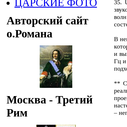
ЦАРСКИЕ ФОТО
35. 
звук
вол
Авторский сайт
сост
о.Романа
В не
кото
и вы
Гц и
подх
** С
реал
Москва - Третий
про
наст
Рим
– не