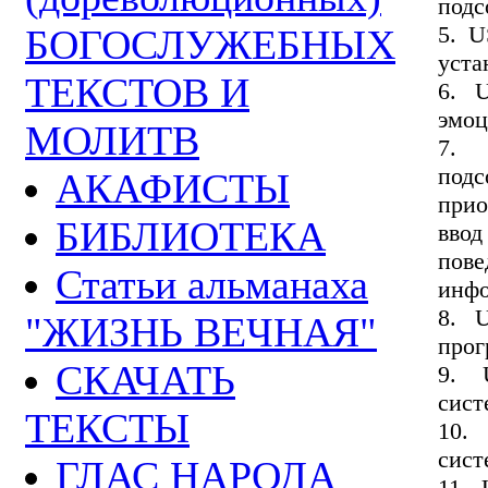
подс
5. U
БОГОСЛУЖЕБНЫХ
уста
ТЕКСТОВ И
6. 
эмоц
МОЛИТВ
7. 
подс
АКАФИСТЫ
прио
БИБЛИОТЕКА
вво
пове
Статьи альманаха
инфо
8. U
"ЖИЗНЬ ВЕЧНАЯ"
прог
СКАЧАТЬ
9. 
сист
ТЕКСТЫ
10.
сист
ГЛАС НАРОДА
11. 