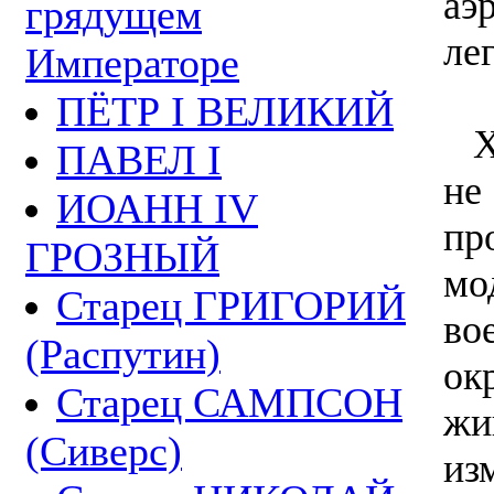
аэ
грядущем
лег
Императоре
ПЁТР I ВЕЛИКИЙ
Хи
ПАВЕЛ I
не
ИОАНН IV
пр
ГРОЗНЫЙ
мо
Старец ГРИГОРИЙ
во
(Распутин)
ок
Старец САМПСОН
жи
(Сиверс)
из