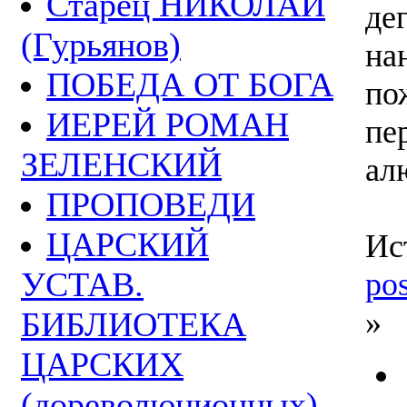
Старец НИКОЛАЙ
де
(Гурьянов)
на
ПОБЕДА ОТ БОГА
п
ИЕРЕЙ РОМАН
пе
ЗЕЛЕНСКИЙ
ал
ПРОПОВЕДИ
ЦАРСКИЙ
И
УСТАВ.
po
»
БИБЛИОТЕКА
ЦАРСКИХ
(дореволюционных)