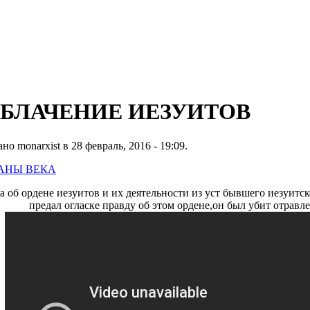
ОБЛАЧЕНИЕ ИЕЗУИТОВ
о monarxist в 28 февраль, 2016 - 19:09.
АНЫ ВЕКА
а об ордене иезуитов и их деятельности из уст бывшего иезуитск
предал огласке правду об этом ордене,он был убит отравл